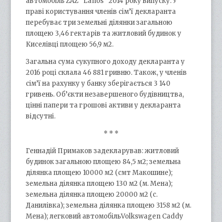
автомобіль ZAZ “Lanos” 2014 року випуску. У
праві користування членів сім’ї декларанта
перебуває три земельні ділянки загальною
площею 3,46 гектарів та житловий будинок у
Киселівці площею 56,9 м2.
Загальна сума сукупного доходу декларанта у
2016 році склала 46 881 гривню. Також, у членів
сім’ї на рахунку у банку зберігається 3 140
гривень. Об’єкти незавершеного будівництва,
цінні папери та грошові активи у декларанта
відсутні.
* * *
Геннадій Примаков задекларував: житловий
будинок загальною площею 84,5 м2; земельна
ділянка площею 10000 м2 (смт Макошине);
земельна ділянка площею 130 м2 (м. Мена);
земельна ділянка площею 20000 м2 (с.
Данилівка); земельна ділянка площею 3158 м2 (м.
Мена); легковий автомобільVolkswagen Caddy