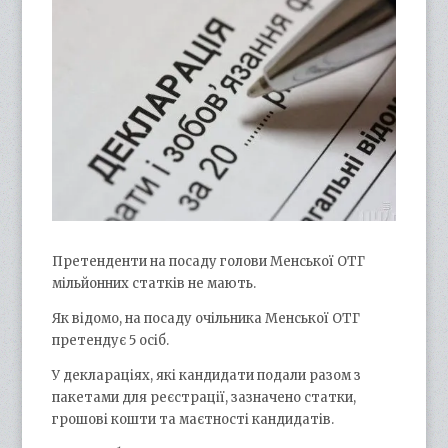
Претенденти на посаду голови Менської ОТГ
мільйонних статків не мають.
Як відомо, на посаду очільника Менської ОТГ
претендує 5 осіб.
У деклараціях, які кандидати подали разом з
пакетами для реєстрації, зазначено статки,
грошові кошти та маєтності кандидатів.