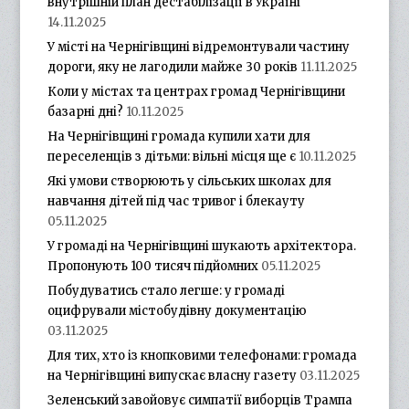
внутрішній план дестабілізації в Україні
14.11.2025
У місті на Чернігівщині відремонтували частину
дороги, яку не лагодили майже 30 років
11.11.2025
Коли у містах та центрах громад Чернігівщини
базарні дні?
10.11.2025
На Чернігівщині громада купили хати для
переселенців з дітьми: вільні місця ще є
10.11.2025
Які умови створюють у сільських школах для
навчання дітей під час тривог і блекауту
05.11.2025
У громаді на Чернігівщині шукають архітектора.
Пропонують 100 тисяч підйомних
05.11.2025
Побудуватись стало легше: у громаді
оцифрували містобудівну документацію
03.11.2025
Для тих, хто із кнопковими телефонами: громада
на Чернігівщині випускає власну газету
03.11.2025
Зеленський завойовує симпатії виборців Трампа