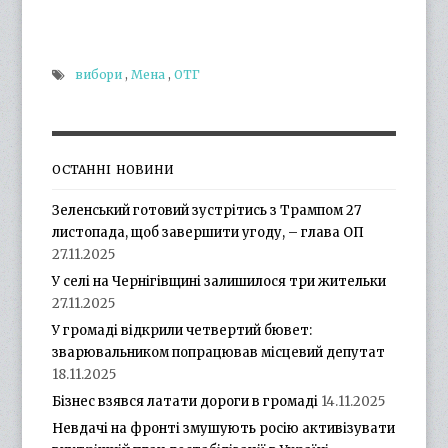
вибори
,
Мена
,
ОТГ
ОСТАННІ НОВИНИ
Зеленський готовий зустрітись з Трампом 27
листопада, щоб завершити угоду, – глава ОП
27.11.2025
У селі на Чернігівщині залишилося три жительки
27.11.2025
У громаді відкрили четвертий бювет:
зварювальником попрацював місцевий депутат
18.11.2025
Бізнес взявся латати дороги в громаді
14.11.2025
Невдачі на фронті змушують росію активізувати