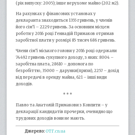
(рік випуску: 2005); інше нерухоме майно (202 м2).
На рахунках у фінансових установах у
декларанта знаходиться 1355 гривень, у членів
його сім’ї – 2229 гривень. За основним місцем
роботи у 2016 році Геннадій Примаков отримав
заробітної плати у розмірі 85 тисяч 686 гривень.
Члени сім’ї міського голови у 2016 році одержали
74492 гривень сукупного доходу, з яких: 8004 –
заробітна плата, 28610 – допомога по
безробіттю, 35000 – дарунки(призи), 2257 – дохід
від передачі в оренду майна, 621 – інші види
доходів.
* * *
Павло та Анатолій Примакови з Ковпити – у
декларації кандидатів прочерки, очевидно що
трудових доходів вони не мають.
Джерело:
ОТГ.cn.ua