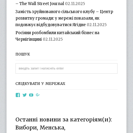
– The Wall Street Journal
02.11.2025
Замість зруйнованого сільського клубу – Центр
розвитку громади: у мережі показали, як
подовжує відбудовуватися Ягідне
02.11.2025
Росіяни розбомбили китайський бізнес на
Чернігівщині
02.11.2025
ПОШУК
СЛІДКУВАТИ У МЕРЕЖАХ
View
View
View
View
otg.cn.ua’s
otg_cn_ua’s
UCba73zK-
100218615561229778998’s
profile
profile
rSLD6mYyKjr45Ng’s
profile
on
on
profile
on
Facebook
Twitter
on
Google+
Останні новини за категоріям(и):
YouTube
Вибори, Менська,