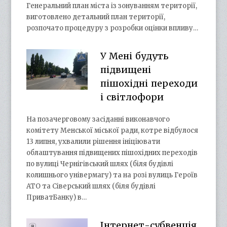
Генеральний план міста із зонуванням території,
виготовлено детальний план території,
розпочато процедуру з розробки оцінки впливу…
У Мені будуть
підвищені
пішохідні переходи
і світлофори
На позачерговому засіданні виконавчого
комітету Менської міської ради, котре відбулося
13 липня, ухвалили рішення ініціювати
облаштування підвищених пішохідних переходів
по вулиці Чернігівський шлях (біля будівлі
колишнього універмагу) та на розі вулиць Героїв
АТО та Сіверський шлях (біля будівлі
ПриватБанку) в…
Інтернет-субвенція