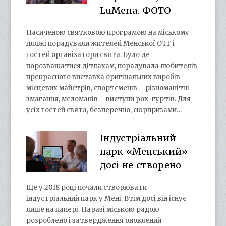
LuMena. ФОТО
Насиченою святковою програмою на міському
пляжі порадували жителей Менської ОТГ і
гостей організатори свята. Було де
порозважатися дітлахам, порадувала любителів
прекрасного виставка оригінальних виробів
місцевих майстрів, спортсменів – різноманітні
змагання, меломанів – виступи рок-гуртів. Для
усіх гостей свята, безперечно, сюрпризами…
Індустріальний
парк «Менський»
досі не створено
Ще у 2018 році почали створювати
індустріальний парк у Мені. Втім досі він існує
лише на папері. Наразі міською радою
розроблено і затвердження оновлений