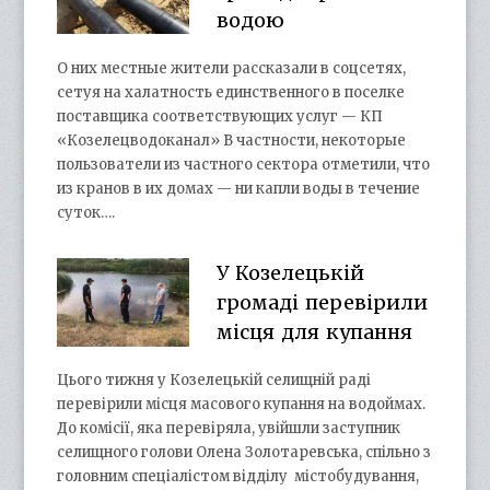
водою
О них местные жители рассказали в соцсетях,
сетуя на халатность единственного в поселке
поставщика соответствующих услуг — КП
«Козелецводоканал» В частности, некоторые
пользователи из частного сектора отметили, что
из кранов в их домах — ни капли воды в течение
суток….
У Козелецькій
громаді перевірили
місця для купання
Цього тижня у Козелецькій селищній раді
перевірили місця масового купання на водоймах.
До комісії, яка перевіряла, увійшли заступник
селищного голови Олена Золотаревська, спільно з
головним спеціалістом відділу містобудування,