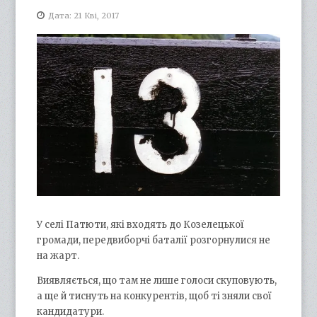
Дата: 21 Кві, 2017
У селі Патюти, які входять до Козелецької
громади, передвиборчі баталії розгорнулися не
на жарт.
Виявляється, що там не лише голоси скуповують,
а ще й тиснуть на конкурентів, щоб ті зняли свої
кандидатури.