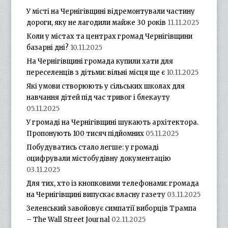
У місті на Чернігівщині відремонтували частину
дороги, яку не лагодили майже 30 років
11.11.2025
Коли у містах та центрах громад Чернігівщини
базарні дні?
10.11.2025
На Чернігівщині громада купили хати для
переселенців з дітьми: вільні місця ще є
10.11.2025
Які умови створюють у сільських школах для
навчання дітей під час тривог і блекауту
05.11.2025
У громаді на Чернігівщині шукають архітектора.
Пропонують 100 тисяч підйомних
05.11.2025
Побудуватись стало легше: у громаді
оцифрували містобудівну документацію
03.11.2025
Для тих, хто із кнопковими телефонами: громада
на Чернігівщині випускає власну газету
03.11.2025
Зеленський завойовує симпатії виборців Трампа
– The Wall Street Journal
02.11.2025