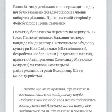
Разом із тим у декількох селах громади за одну
ніч було замінено склад керівників і членів
виборчих дільниць. Про це на своїй сторінці у
Фейсбук пише Ірина Санченко.
Спочатку боротися за перемогу по округу № 13
(село Патюти) виявило бажання четверо
кандидатів: директор Патютинського будинку
культури Ніна Гайдамако («Батьківщина»),
безробітна Любов Билим (Радикальна партія),
приватний підприємець Олександр Матюшко
(«Укроп») та голова Козелецької
райдержадміністрації Володимир Швед
(«Солідарність»).
—
Перше, що мене вразило, під натиском
заставили знятись завідувачку клуба.
Побоявся жінки, побоявся чесно поборотись
за депутатство! Я думала, що на цьому все
закінчиться, та ні, під натиском (розумієте