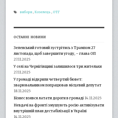
вибори
,
Козелець
,
ОТГ
ОСТАННІ НОВИНИ
Зеленський готовий зустрітись з Трампом 27
листопада, щоб завершити угоду, – глава ОП
27.11.2025
У селі на Чернігівщині залишилося три жительки
27.11.2025
У громаді відкрили четвертий бювет:
зварювальником попрацював місцевий депутат
18.11.2025
Бізнес взявся латати дороги в громаді
14.11.2025
Невдачі на фронті змушують росію активізувати
внутрішній план дестабілізації в Україні
14.11.2025