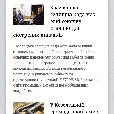
Козелецька
селищна рада має
міні сонячну
станцію для
екстрених випадків
Козелецька селищна рада отримала великий
комплект міні сонячної електростанції на базі
сонячних панелей Sunpower для забезпечення
резервного електропостачання. Це стало
можливим завдяки Агенції регіонального
розвитку Чернігівської області та
представництву компанії SUNPOWER, йдеться на
сайті громади. У Козельці нове обладнання
знадобиться…
У Козелецькій
громаді проблеми з