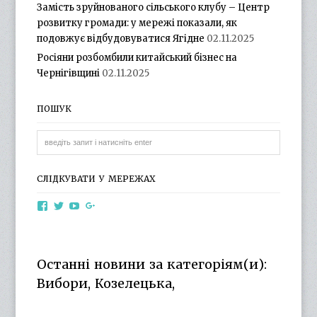
Замість зруйнованого сільського клубу – Центр
розвитку громади: у мережі показали, як
подовжує відбудовуватися Ягідне
02.11.2025
Росіяни розбомбили китайський бізнес на
Чернігівщині
02.11.2025
ПОШУК
СЛІДКУВАТИ У МЕРЕЖАХ
View
View
View
View
otg.cn.ua’s
otg_cn_ua’s
UCba73zK-
100218615561229778998’s
profile
profile
rSLD6mYyKjr45Ng’s
profile
on
on
profile
on
Facebook
Twitter
on
Google+
Останні новини за категоріям(и):
YouTube
Вибори, Козелецька,