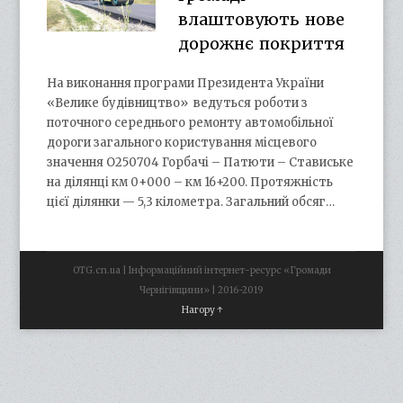
влаштовують нове
дорожнє покриття
На виконання програми Президента України
«Велике будівництво» ведуться роботи з
поточного середнього ремонту автомобільної
дороги загального користування місцевого
значення О250704 Горбачі – Патюти – Ставиське
на ділянці км 0+000 – км 16+200. Протяжність
цієї ділянки — 5,3 кілометра. Загальний обсяг…
OTG.cn.ua | Інформаційний інтернет-ресурс «Громади
Чернігівщини» | 2016-2019
Нагору ↑