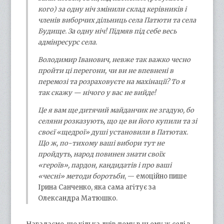
кого) за одну ніч змінили склад керівників і
членів виборчих дільниць села Патюти та села
Будище. За одну ніч! Підмяв під себе весь
адмінресурс села.
Володимир Іванович, невже так важко чесно
пройти ці перегони, чи ви не впевнені в
перемозі та розраховуєте на махінації? То я
так скажу — нічого у вас не вийде!
Це я вам ще дитячий майданчик не згадую, бо
селяни розказують, що це ви його купили та зі
своєї «щедрої» душі установили в Патютах.
Що ж, по-тихому ваші вибори тут не
пройдуть, народ повинен знати своїх
«героїв», пардон, кандидатів і про ваші
«чесні» методи боротьби
, — емоційно пише
Ірина Санченко, яка сама агітує за
Олександра Матюшко.