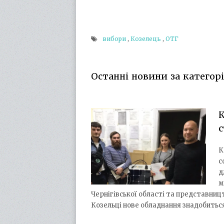
вибори
,
Козелець
,
ОТГ
Останні новини за категорі
К
с
К
с
д
м
Чернігівської області та представниц
Козельці нове обладнання знадобитьс