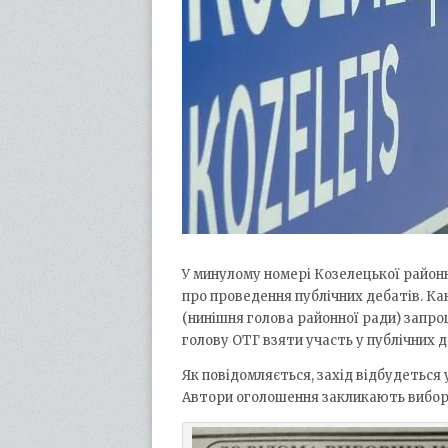
У минулому номері Козелецької район
про проведення публічних дебатів.
Кан
(нинішня голова районної ради) запро
голову ОТГ взяти участь у публічних 
Як повідомляється, захід відбудеться 
Автори оголошення закликають виборці