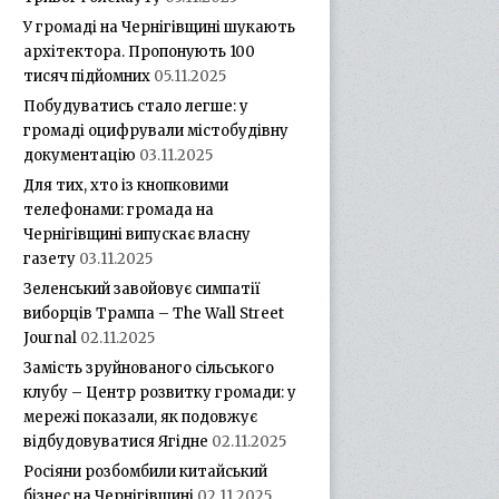
У громаді на Чернігівщині шукають
архітектора. Пропонують 100
тисяч підйомних
05.11.2025
Побудуватись стало легше: у
громаді оцифрували містобудівну
документацію
03.11.2025
Для тих, хто із кнопковими
телефонами: громада на
Чернігівщині випускає власну
газету
03.11.2025
Зеленський завойовує симпатії
виборців Трампа – The Wall Street
Journal
02.11.2025
Замість зруйнованого сільського
клубу – Центр розвитку громади: у
мережі показали, як подовжує
відбудовуватися Ягідне
02.11.2025
Росіяни розбомбили китайський
бізнес на Чернігівщині
02.11.2025