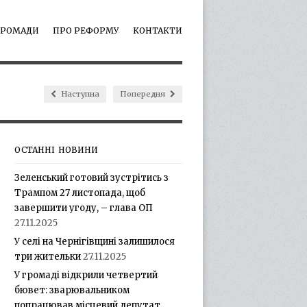
ГРОМАДИ
ПРО РЕФОРМУ
КОНТАКТИ
Наступна
Попередня
ОСТАННІ НОВИНИ
Зеленський готовий зустрітись з
Трампом 27 листопада, щоб
завершити угоду, – глава ОП
27.11.2025
У селі на Чернігівщині залишилося
три жительки
27.11.2025
У громаді відкрили четвертий
бювет: зварювальником
попрацював місцевий депутат