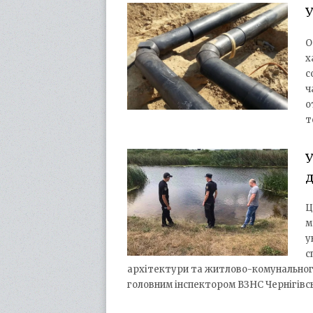
У
О
х
с
ч
о
т
У
д
Ц
м
у
с
архітектури та житлово-комунальног
головним інспектором ВЗНС Чернігівс