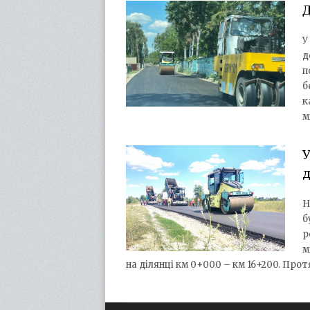
Д
У
д
п
б
к
м
У
Н
б
р
м
на ділянці км 0+000 – км 16+200. Прот