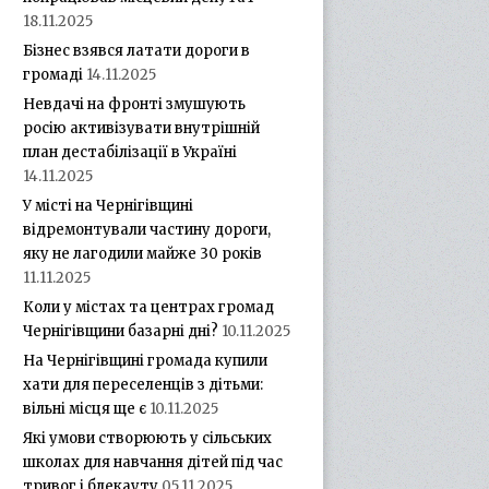
18.11.2025
Бізнес взявся латати дороги в
громаді
14.11.2025
Невдачі на фронті змушують
росію активізувати внутрішній
план дестабілізації в Україні
14.11.2025
У місті на Чернігівщині
відремонтували частину дороги,
яку не лагодили майже 30 років
11.11.2025
Коли у містах та центрах громад
Чернігівщини базарні дні?
10.11.2025
На Чернігівщині громада купили
хати для переселенців з дітьми:
вільні місця ще є
10.11.2025
Які умови створюють у сільських
школах для навчання дітей під час
тривог і блекауту
05.11.2025