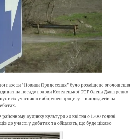
ної газети “Новини Придесення” було розміщене оголошення
дидат на посаду голови Козелецької ОТГ Олена Дмитренко
шує всіх учасників виборчого процесу – кандидатів на
дебатах.
у районному Будинку культури 20 квітня о 15:00 годині.
в до участі у дебатах та обіцяють, що буде цікаво.