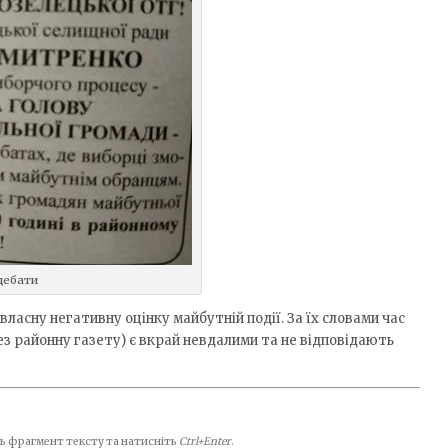
дебати
власну негативну оцінку майбутній події. За їх словами час
з районну газету) є вкрай невдалими та не відповідають
іть фрагмент тексту та натисніть
Ctrl+Enter
.