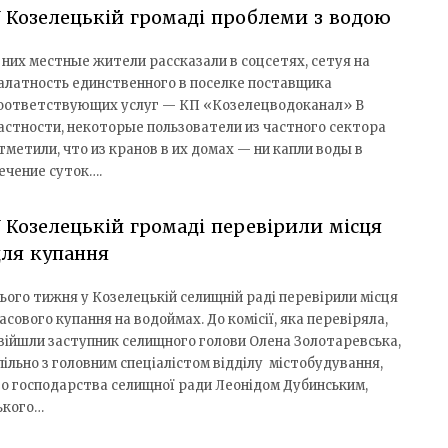
 Козелецькій громаді проблеми з водою
 них местные жители рассказали в соцсетях, сетуя на
алатность единственного в поселке поставщика
оответствующих услуг — КП «Козелецводоканал» В
астности, некоторые пользователи из частного сектора
тметили, что из кранов в их домах — ни капли воды в
ечение суток….
 Козелецькій громаді перевірили місця
ля купання
ього тижня у Козелецькій селищній раді перевірили місця
асового купання на водоймах. До комісії, яка перевіряла,
війшли заступник селищного голови Олена Золотаревська,
пільно з головним спеціалістом відділу містобудування,
о господарства селищної ради Леонідом Дубинським,
ького…