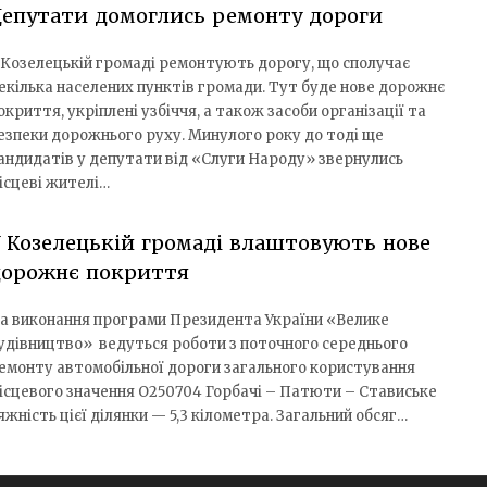
епутати домоглись ремонту дороги
 Козелецькій громаді ремонтують дорогу, що сполучає
екілька населених пунктів громади. Тут буде нове дорожнє
окриття, укріплені узбіччя, а також засоби організації та
езпеки дорожнього руху. Минулого року до тоді ще
андидатів у депутати від «Слуги Народу» звернулись
ісцеві жителі…
 Козелецькій громаді влаштовують нове
дорожнє покриття
а виконання програми Президента України «Велике
удівництво» ведуться роботи з поточного середнього
емонту автомобільної дороги загального користування
ісцевого значення О250704 Горбачі – Патюти – Ставиське
яжність цієї ділянки — 5,3 кілометра. Загальний обсяг…