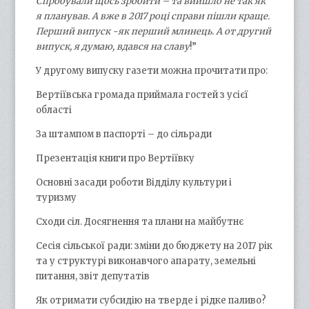
Спробували щось зробити – та вийшло не так як
я планував. А вже в 2017 році справи пішли краще.
Перший випуск -як перший млинець. А от другий
випуск, я думаю, вдався на славу
!”
У другому випуску газети можна прочитати про:
Вертіївська громада приймала гостей з усієї
області
За штампом в паспорті – до сільради
Презентація книги про Вертіївку
Основні засади роботи Відділу культури і
туризму
Сходи сіл. Досягнення та плани на майбутнє
Сесія сільської ради: зміни до бюджету на 2017 рік
та у структурі виконавчого апарату, земельні
питання, звіт депутатів
Як отримати субсидію на тверде і рідке паливо?