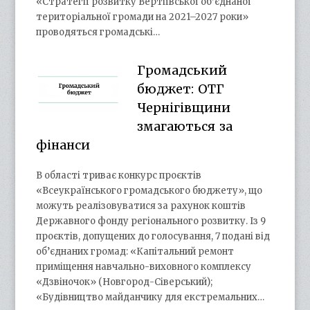
«Стратегії розвитку Вертіївської об’єднаної
територіальної громади на 2021–2027 роки»
проводяться громадські…
Громадський
бюджет: ОТГ
Чернігівщини
змагаються за
фінанси
В області триває конкурс проєктів
«Всеукраїнського громадського бюджету», що
можуть реалізовуватися за рахунок коштів
Державного фонду регіонального розвитку. Із 9
проєктів, допущених до голосування, 7 подані від
об’єднаних громад: «Капітальний ремонт
приміщення навчально-виховного комплексу
«Дзвіночок» (Новгород-Сіверський);
«Будівництво майданчику для екстремальних…