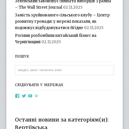
Зеленський завойовує симпатії виборців Трампа
– The Wall Street Journal
02.11.2025
Замість зруйнованого сільського клубу – Центр
розвитку громади: у мережі показали, як
подовжує відбудовуватися Ягідне
02.11.2025
Росіяни розбомбили китайський бізнес на
Чернігівщині
02.11.2025
ПОШУК
СЛІДКУВАТИ У МЕРЕЖАХ
View
View
View
View
otg.cn.ua’s
otg_cn_ua’s
UCba73zK-
100218615561229778998’s
profile
profile
rSLD6mYyKjr45Ng’s
profile
on
on
profile
on
Facebook
Twitter
on
Google+
Останні новини за категоріям(и):
YouTube
Вертіївська,