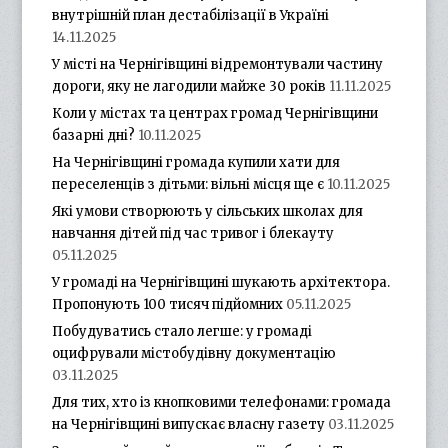
внутрішній план дестабілізації в Україні
14.11.2025
У місті на Чернігівщині відремонтували частину
дороги, яку не лагодили майже 30 років
11.11.2025
Коли у містах та центрах громад Чернігівщини
базарні дні?
10.11.2025
На Чернігівщині громада купили хати для
переселенців з дітьми: вільні місця ще є
10.11.2025
Які умови створюють у сільських школах для
навчання дітей під час тривог і блекауту
05.11.2025
У громаді на Чернігівщині шукають архітектора.
Пропонують 100 тисяч підйомних
05.11.2025
Побудуватись стало легше: у громаді
оцифрували містобудівну документацію
03.11.2025
Для тих, хто із кнопковими телефонами: громада
на Чернігівщині випускає власну газету
03.11.2025