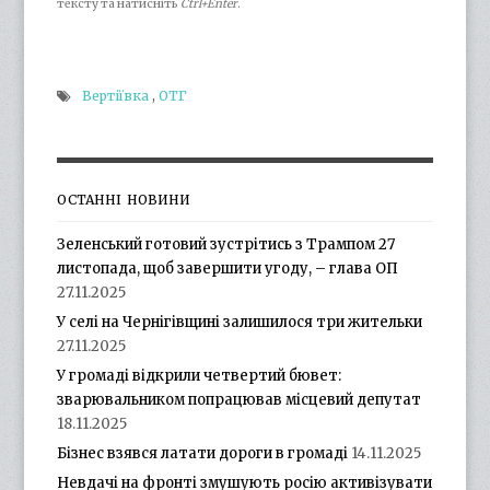
тексту та натисніть
Ctrl+Enter
.
Вертіївка
,
ОТГ
ОСТАННІ НОВИНИ
Зеленський готовий зустрітись з Трампом 27
листопада, щоб завершити угоду, – глава ОП
27.11.2025
У селі на Чернігівщині залишилося три жительки
27.11.2025
У громаді відкрили четвертий бювет:
зварювальником попрацював місцевий депутат
18.11.2025
Бізнес взявся латати дороги в громаді
14.11.2025
Невдачі на фронті змушують росію активізувати