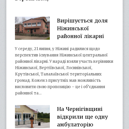
Вирішується доля
Ніжинської
районної лікарні
У середу, 21 липня, у Ніжині радилися щодо
перспектив існування Ніжинської центральної
районної лікарні. У нараді взяли участь керівники
Ніжинської, Вертіївської, Лосинівської,
Крутівської, Талалаївської територіальних
громад. Кожен з присутніх мав можливість
висловити свою пропозицію – це і об’єднання
районної та…
На Чернігівщині
відкрили ще одну
амбулаторію