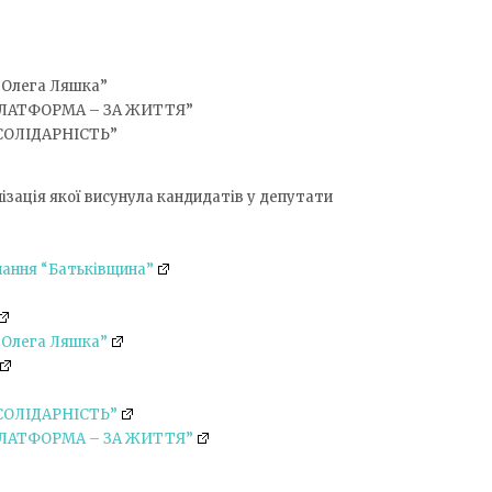
 Олега Ляшка”
ЛАТФОРМА – ЗА ЖИТТЯ”
СОЛІДАРНІСТЬ”
нізація якої висунула кандидатів у депутати
нання “Батьківщина”
 Олега Ляшка”
СОЛІДАРНІСТЬ”
ЛАТФОРМА – ЗА ЖИТТЯ”