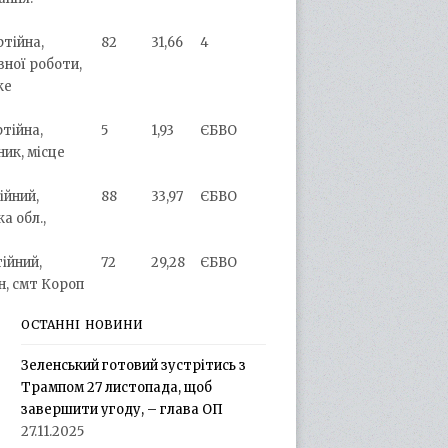
ртійна,
82
31,66
4
вної роботи,
ке
ртійна,
5
1,93
ЄБВО
ик, місце
ійний,
88
33,97
ЄБВО
а обл.,
тійний,
72
29,28
ЄБВО
н, смт Короп
ОСТАННІ НОВИНИ
Зеленський готовий зустрітись з
Трампом 27 листопада, щоб
завершити угоду, – глава ОП
27.11.2025