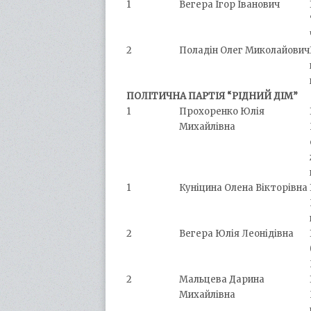
1
Вегера Ігор Іванович
2
Поладін Олег Миколайович
ПОЛІТИЧНА ПАРТІЯ “РІДНИЙ ДІМ”
1
Прохоренко Юлія
Михайлівна
1
Куніцина Олена Вікторівна
2
Вегера Юлія Леонідівна
2
Мальцева Дарина
Михайлівна