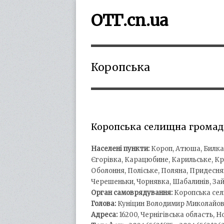
ОТГ.cn.ua
Коропська
Коропська селищна громад
Населені пункти:
Короп, Атюша, Билка, 
Єгорівка, Карацюбине, Карильське, Кр
Оболоння, Поліське, Поляна, Придеснян
Черешеньки, Чорнявка, Шабалинів, Зай
Орган самоврядування:
Коропська сел
Голова:
Куніцин Володимир Миколайов
Адреса:
16200, Чернігівська область, Н