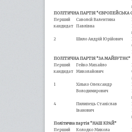
ПОЛІТИЧНА ПАРТІЯ “ЄВРОПЕЙСЬКА 
Перший
Саволєй Валентина
кандидат
Павлівна
2
Шило Андрій Юрійович
ПОЛІТИЧНА ПАРТІЯ “ЗА МАЙБУТНЄ”
Перший
Гейко Михайло
кандидат
Миколайович
1
Хілько Олександр
Володимирович
4
Пилипець Станіслав
Іванович
Політична партія “НАШ КРАЙ”
Перший
Колодко Микола