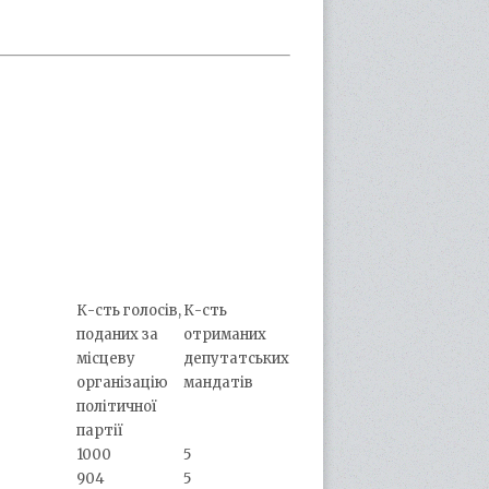
К-сть голосів,
К-сть
поданих за
отриманих
місцеву
депутатських
організацію
мандатів
політичної
партії
1000
5
904
5