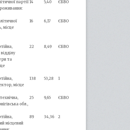
літичної партії
14
5,40
ЄБВО
проживання:
олітичної
16
6,17
ЄБВО
, місце
ртійна,
22
8,49
ЄБВО
 відділу
ури та
сце
ртійна,
138
53,28
1
ектор, місце
технічна,
25
9,65
ЄБВО
ігівська обл.,
ртійна,
89
34,36
2
ий місцевий
ання: