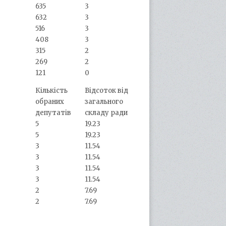
635
3
632
3
516
3
408
3
315
2
269
2
121
0
Кількість
Відсоток від
обраних
загального
депутатів
складу ради
5
19.23
5
19.23
3
11.54
3
11.54
3
11.54
3
11.54
2
7.69
2
7.69