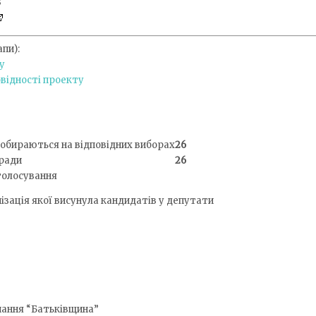
3
пи):
у
відності проекту
і обираються на відповідних виборах
26
 ради
26
 голосування
нізація якої висунула кандидатів у депутати
нання “Батьківщина”