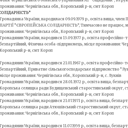
Філія Чернігівського обласного управління АТ “Ощадбанк”, Керую
проживання: Чернігівська обл., Коропський р-н, смт Короп
СОЛІДАРНІСТЬ”
Громадянка України, народилася 09.09.1979 р., освіта вища, чле
ПАРТІЇ “ЄВРОПЕЙСЬКА СОЛІДАРНІСТЬ”, Тимчасово не працює, м
проживання: Чернігівська обл., Коропський р-н, смт Короп
Громадянин України, народився 13.09.1977 р., освіта професійно-т
безпартійний, Фізична особа-підприємець, місце проживання: Черн
Коропський р-н, смт Короп
Громадянин України, народився 21.01.1967 р., освіта професійно-т
безпартійний, Приватне сільськогосподарське підприємство “Лукн
місце проживання: Чернігівська обл., Коропський р-н, с. Лукнів
Громадянин України, народився 28.01.1972 р., освіта вища, безпар
Коропська селищка ради Будищенський старостинський округ, ст
проживання: Чернігівська обл., Коропський р-н, смт Короп
Громадянин України, народився 21.07.1971 р., освіта вища, безпарт
Коропська селищка ради Атюшівський старостинський округ, ста
проживання: Чернігівська обл., Коропський р-н, смт Короп
Громадянин України, народився 11.07.1959 р., освіта вища, безпарт