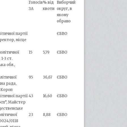
Голосів
% від
Виборчий
ЗА
квоти
округ, в
якому
обрано
літичної партії
ЄБВО
ректор, місце
політичної
15
5,79
ЄБВО
1-3 ст.
ка обл.,
олітичної
95
36,67
ЄБВО
на рада,
т Короп
літичної партії
43
16,60
ЄБВО
осп”, Майстер
ждественське
олітичної
23
8,88
ЄБВО
0024/0118