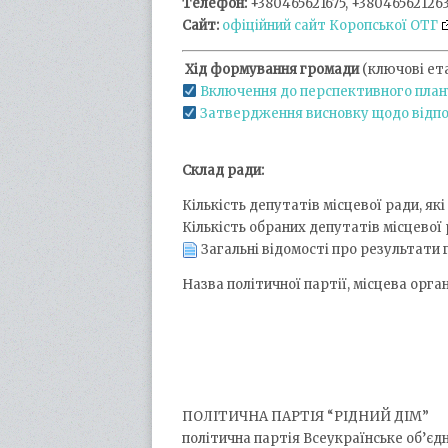
Телефон:
+380465621675, +38046562126
Сайт:
офіційний сайт Коропської ОТГ
Хід формування громади
(ключові ета
Включення до перспективного план
Затвердження висновку щодо відпо
Склад ради:
Кількість депутатів місцевої ради, як
Кількість обраних депутатів місцевої
Загальні відомості про результати
Назва політичної партії, місцева орга
ПОЛІТИЧНА ПАРТІЯ “РІДНИЙ ДІМ”
політична партія Всеукраїнське об’єд