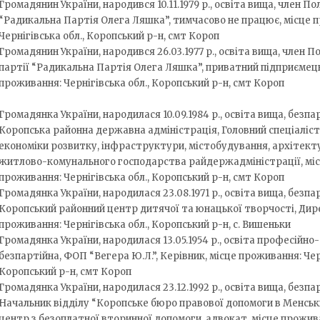
Громадянин України, народився 10.11.1979 р., освіта вища, член По
“Радикальна Партія Олега Ляшка”, тимчасово не працює, місце 
Чернігівська обл., Коропський р-н, смт Короп
Громадянин України, народився 26.03.1977 р., освіта вища, член П
партії “Радикальна Партія Олега Ляшка”, приватний підприємець
проживання: Чернігівська обл., Коропський р-н, смт Короп
Громадянка України, народилася 10.09.1984 р., освіта вища, безпа
Коропська районна державна адміністрація, Головний спеціаліст
економіки розвитку, інфраструктури, містобудування, архітект
житлово-комунального господарства райдержадміністрації, мі
проживання: Чернігівська обл., Коропський р-н, смт Короп
Громадянка України, народилася 23.08.1971 р., освіта вища, безпа
Коропський районний центр дитячої та юнацької творчості, Дир
проживання: Чернігівська обл., Коропський р-н, с. Вишеньки
Громадянка України, народилася 13.05.1954 р., освіта професійно-
безпартійна, ФОП “Вегера Ю.Л.”, Керівник, місце проживання: Черн
Коропський р-н, смт Короп
Громадянка України, народилася 23.12.1992 р., освіта вища, безпа
Начальник відділу “Коропське бюро правової допомоги в Менськ
центр з безоплатної вторинної допомоги, адвокат, місце прожив