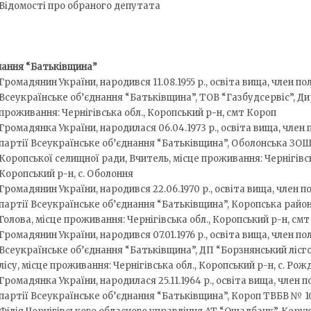
Відомості про обраного депутата
нання “Батьківщина”
Громадянин України, народився 11.08.1955 р., освіта вища, член по
Всеукраїнське об’єднання “Батьківщина”, ТОВ “Газбудсервіс”, Ди
проживання: Чернігівська обл., Коропський р-н, смт Короп
Громадянка України, народилася 06.04.1973 р., освіта вища, член 
партії Всеукраїнське об’єднання “Батьківщина”, Оболонська ЗОШ 
Коропської селищної ради, Вчитель, місце проживання: Чернігівсь
Коропський р-н, с. Оболоння
Громадянин України, народився 22.06.1970 р., освіта вища, член п
партії Всеукраїнське об’єднання “Батьківщина”, Коропська район
Голова, місце проживання: Чернігівська обл., Коропський р-н, см
Громадянин України, народився 07.01.1976 р., освіта вища, член по
Всеукраїнське об’єднання “Батьківщина”, ДП “Борзнянський лісг
лісу, місце проживання: Чернігівська обл., Коропський р-н, с. Ро
Громадянка України, народилася 25.11.1964 р., освіта вища, член п
партії Всеукраїнське об’єднання “Батьківщина”, Короп ТВБВ № 1