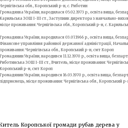
Чернігівська обл., Коропський р-н, с. Риботин
Громадянка України, народилася 05.02.1973 р., освіта вища, безпа
Карильська ЗОШ І-ІІІ ст., Заступник директора з навчально-вихо
місце проживання: Чернігівська обл., Коропський р-н, с. Карильсь
Громадянка України, народилася 03.07.1966 р., освіта вища, безпа
Фінансове управління районної державної адміністрації, Начальн
проживання: Чернігівська обл., Коропський р-н, смт Короп
Громадянин України, народився 11.12.1970 р., освіта вища, безпарт
Риботинська ЗОШ І-ІІІ ст., Вчитель, місце проживання: Чернігівськ
Коропський р-н, смт Короп
Громадянин України, народився 16.03.1970 р., освіта вища, безпар
підприємець, місце проживання: Чернігівська обл., Коропський р-
итель Коропської громади рубав дерева у