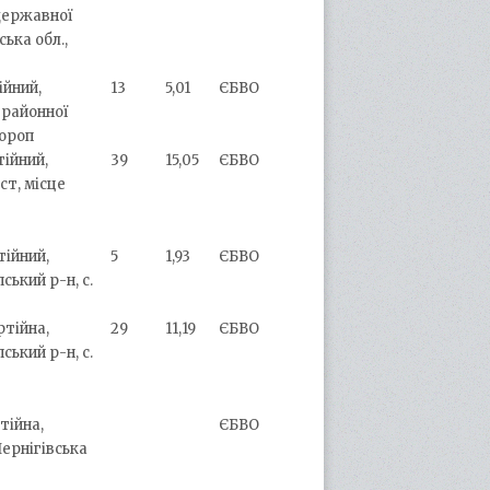
 державної
ька обл.,
ійний,
13
5,01
ЄБВО
 районної
Короп
тійний,
39
15,05
ЄБВО
ст, місце
тійний,
5
1,93
ЄБВО
ський р-н, с.
ртійна,
29
11,19
ЄБВО
ський р-н, с.
тійна,
ЄБВО
Чернігівська