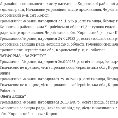
Управління соціального захисту населення Коропської районної
адміністрації, Начальник управління, місце проживання: Чернігівс
Коропський р-н, смт Короп
Громадянин України, народився 22.11.1955 р., освіта вища, безпарт
Коропська районна рада Чернігівської області, Заступник голови
ради, місце проживання: Чернігівська обл., Коропський р-н, смт 
Громадянин України, народився 24.07.1982 р., освіта вища, безпар
Коропська селищна рада Чернігівської області, Головний спеціалі
проживання: Чернігівська обл., Коропський р-н, с. Риботин
ЛАТФОРМА – ЗА ЖИТТЯ”
Громадянин України, народився 26.09.1983 р., освіта вища, безпар
Тимчасово не працює, місце проживання: Чернігівська обл., Короп
Билка
Громадянка України, народилася 25.08.1980 р., освіта вища, безпа
Тимчасово не працює, місце проживання: Чернігівська обл., Короп
Риботин
 Олега Ляшка”
Громадянка України, народилася 20.10.1985 р., освіта вища, безпар
Коропська селищна рада, Начальник відділу, місце проживання: 
обл., Коропський р-н, смт Короп