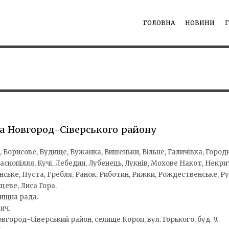
ГОЛОВНА
НОВИНИ
а Новгород-Сіверського району
Борисове, Будище, Бужанка, Вишеньки, Вільне, Галичівка, Городищ
аснопілля, Кучі, Лебедин, Лубенець, Лукнів, Мохове Накот, Некри
ське, Пуста, Гребля, Ранок, Риботин, Рижки, Рождественське, Ру
цеве, Лиса Гора.
ищна рада.
ич.
овгород-Сіверський район, селище Короп, вул. Горького, буд. 9.