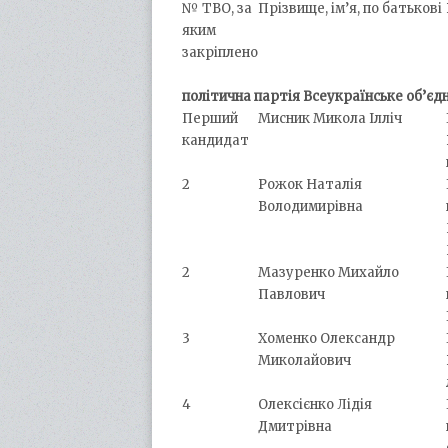
№ ТВО, за
Прізвище, ім’я, по батькові
яким
закріплено
політична партія Всеукраїнське об’єд
Перший
Мисник Микола Ілліч
кандидат
2
Рожок Наталія
Володимирівна
2
Мазуренко Михайло
Павлович
3
Хоменко Олександр
Миколайович
4
Олексієнко Лідія
Дмитрівна