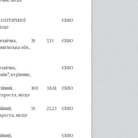
чий, місце
н ПОЛІТИЧНОЇ
ЄБВО
ісце
ехнічна,
19
7,33
ЄБВО
ігівська обл.,
ехнічна,
ЄБВО
ів”, керівник,
тійний,
100
38,61
ЄБВО
ароста, місце
ійний,
55
21,23
ЄБВО
роста, місце
ійний,
ЄБВО