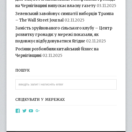
на Чернігівщині випускає власну газету
03.11.2025
Зеленський завойовує симпатії виборців Трампа
– The Wall Street Journal
02.11.2025
Замість зруйнованого сільського клубу – Центр
розвитку громади: у мережі показали, як
подовжує відбудовуватися Ягідне
02.11.2025
Росіяни розбомбили китайський бізнес на
Чернігівщині
02.11.2025
ПОШУК
СЛІДКУВАТИ У МЕРЕЖАХ
View
View
View
View
otg.cn.ua’s
otg_cn_ua’s
UCba73zK-
100218615561229778998’s
profile
profile
rSLD6mYyKjr45Ng’s
profile
on
on
profile
on
Facebook
Twitter
on
Google+