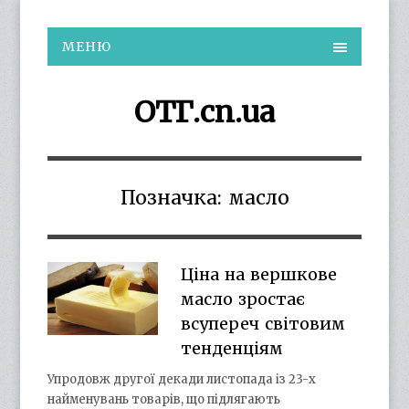
МЕНЮ
ОТГ.cn.ua
Позначка:
масло
Ціна на вершкове
масло зростає
всупереч світовим
тенденціям
Упродовж другої декади листопада із 23-х
найменувань товарів, що підлягають