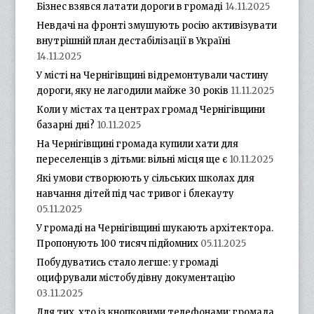
Бізнес взявся латати дороги в громаді
14.11.2025
Невдачі на фронті змушують росію активізувати
внутрішній план дестабілізації в Україні
14.11.2025
У місті на Чернігівщині відремонтували частину
дороги, яку не лагодили майже 30 років
11.11.2025
Коли у містах та центрах громад Чернігівщини
базарні дні?
10.11.2025
На Чернігівщині громада купили хати для
переселенців з дітьми: вільні місця ще є
10.11.2025
Які умови створюють у сільських школах для
навчання дітей під час тривог і блекауту
05.11.2025
У громаді на Чернігівщині шукають архітектора.
Пропонують 100 тисяч підйомних
05.11.2025
Побудуватись стало легше: у громаді
оцифрували містобудівну документацію
03.11.2025
Для тих, хто із кнопковими телефонами: громада