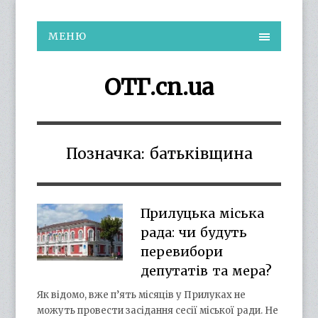
МЕНЮ
ОТГ.cn.ua
Позначка:
батьківщина
Прилуцька міська
рада: чи будуть
перевибори
депутатів та мера?
Як відомо, вже п’ять місяців у Прилуках не
можуть провести засідання сесії міської ради. Не