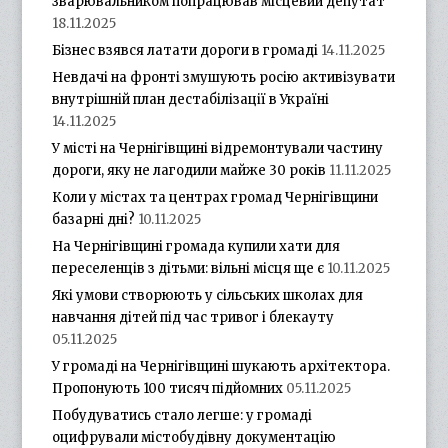
зварювальником попрацював місцевий депутат
18.11.2025
Бізнес взявся латати дороги в громаді
14.11.2025
Невдачі на фронті змушують росію активізувати
внутрішній план дестабілізації в Україні
14.11.2025
У місті на Чернігівщині відремонтували частину
дороги, яку не лагодили майже 30 років
11.11.2025
Коли у містах та центрах громад Чернігівщини
базарні дні?
10.11.2025
На Чернігівщині громада купили хати для
переселенців з дітьми: вільні місця ще є
10.11.2025
Які умови створюють у сільських школах для
навчання дітей під час тривог і блекауту
05.11.2025
У громаді на Чернігівщині шукають архітектора.
Пропонують 100 тисяч підйомних
05.11.2025
Побудуватись стало легше: у громаді
оцифрували містобудівну документацію