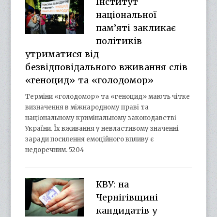
Інститут
національної
пам’яті закликає
політиків
утриматися від
безвідповідального вживання слів
«геноцид» та «голодомор»
Терміни «голодомор» та «геноцид» мають чітке
визначення в міжнародному праві та
національному кримінальному законодавстві
України. Їх вживання у невластивому значенні
заради посилення емоційного впливу є
недоречним. 5204
КВУ: на
Чернігівщині
кандидатів у