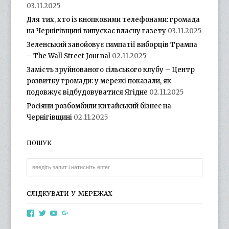
03.11.2025
Для тих, хто із кнопковими телефонами: громада
на Чернігівщині випускає власну газету
03.11.2025
Зеленський завойовує симпатії виборців Трампа
– The Wall Street Journal
02.11.2025
Замість зруйнованого сільського клубу – Центр
розвитку громади: у мережі показали, як
подовжує відбудовуватися Ягідне
02.11.2025
Росіяни розбомбили китайський бізнес на
Чернігівщині
02.11.2025
ПОШУК
СЛІДКУВАТИ У МЕРЕЖАХ
View
View
View
View
otg.cn.ua’s
otg_cn_ua’s
UCba73zK-
100218615561229778998’s