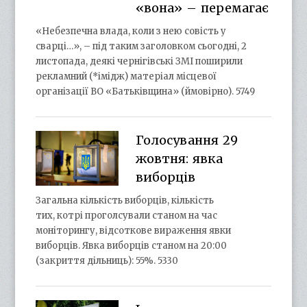
«вона» – перемагає
«Небезпечна влада, коли з нею совість у
сварці…», – під таким заголовком сьогодні, 2
листопада, деякі чернігівські ЗМІ поширили
рекламний (*імідж) матеріал місцевої
організації ВО «Батьківщина» (ймовірно). 5749
Голосування 29
жовтня: явка
виборців
Загальна кількість виборців, кількість
тих, котрі проголсували станом на час
моніторингу, відсоткове вираження явки
виборців. Явка виборців станом на 20:00
(закриття дільниць): 55%. 5330