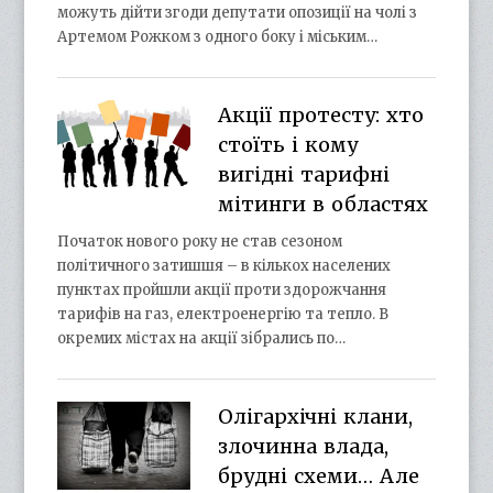
можуть дійти згоди депутати опозиції на чолі з
Артемом Рожком з одного боку і міським…
Акції протесту: хто
стоїть і кому
вигідні тарифні
мітинги в областях
Початок нового року не став сезоном
політичного затишшя – в кількох населених
пунктах пройшли акції проти здорожчання
тарифів на газ, електроенергію та тепло. В
окремих містах на акції зібрались по…
Олігархічні клани,
злочинна влада,
брудні схеми… Але