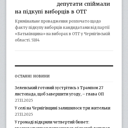
депутати спіймали
на підкупі виборців в ОТГ
Кримінальне провадження розпочато щодо
факту підкупу виборців кандидатами від партії
«Батьківщина» на виборах в ОТГ у Чернігівській
області. 5184
ОСТАННІ НОВИНИ
Зеленський готовий зустрітись з Трампом 27
листопада, щоб завершити угоду, – глава ОП
27.11.2025
У селі на Чернігівщині залишилося три жительки
27.11.2025
У громаді відкрили четвертий бювет: