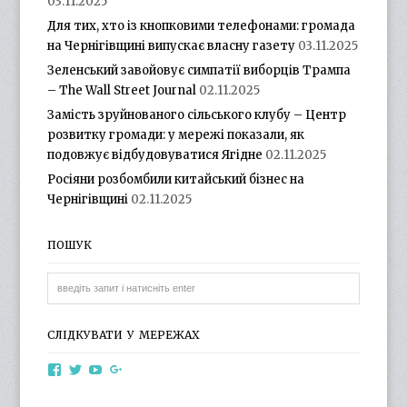
03.11.2025
Для тих, хто із кнопковими телефонами: громада
на Чернігівщині випускає власну газету
03.11.2025
Зеленський завойовує симпатії виборців Трампа
– The Wall Street Journal
02.11.2025
Замість зруйнованого сільського клубу – Центр
розвитку громади: у мережі показали, як
подовжує відбудовуватися Ягідне
02.11.2025
Росіяни розбомбили китайський бізнес на
Чернігівщині
02.11.2025
ПОШУК
СЛІДКУВАТИ У МЕРЕЖАХ
View
View
View
View
otg.cn.ua’s
otg_cn_ua’s
UCba73zK-
100218615561229778998’s
profile
profile
rSLD6mYyKjr45Ng’s
profile