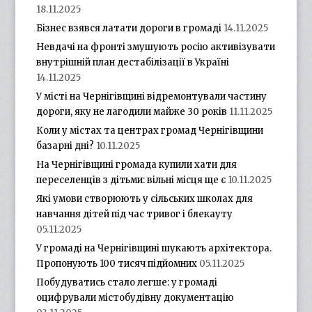
18.11.2025
Бізнес взявся латати дороги в громаді
14.11.2025
Невдачі на фронті змушують росію активізувати
внутрішній план дестабілізації в Україні
14.11.2025
У місті на Чернігівщині відремонтували частину
дороги, яку не лагодили майже 30 років
11.11.2025
Коли у містах та центрах громад Чернігівщини
базарні дні?
10.11.2025
На Чернігівщині громада купили хати для
переселенців з дітьми: вільні місця ще є
10.11.2025
Які умови створюють у сільських школах для
навчання дітей під час тривог і блекауту
05.11.2025
У громаді на Чернігівщині шукають архітектора.
Пропонують 100 тисяч підйомних
05.11.2025
Побудуватись стало легше: у громаді
оцифрували містобудівну документацію