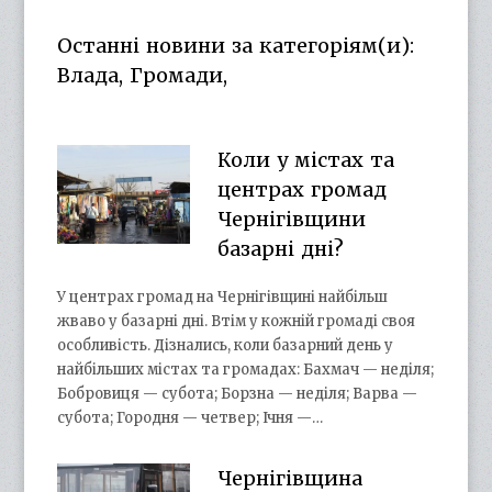
on
on
profile
on
Facebook
Twitter
on
Google+
Останні новини за категоріям(и):
YouTube
Влада, Громади,
Коли у містах та
центрах громад
Чернігівщини
базарні дні?
У центрах громад на Чернігівщині найбільш
жваво у базарні дні. Втім у кожній громаді своя
особливість. Дізнались, коли базарний день у
найбільших містах та громадах: Бахмач — неділя;
Бобровиця — субота; Борзна — неділя; Варва —
субота; Городня — четвер; Ічня —…
Чернігівщина