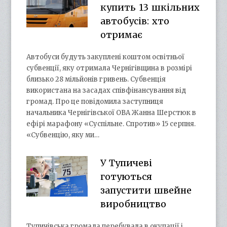
купить 13 шкільних
автобусів: хто
отримає
Автобуси будуть закуплені коштом освітньої
субвенції, яку отримала Чернігівщина в розмірі
близько 28 мільйонів гривень. Субвенція
використана на засадах співфінансування від
громад. Про це повідомила заступниця
начальника Чернігівської ОВА Жанна Шерстюк в
ефірі марафону «Суспільне. Спротив» 15 серпня.
«Субвенцію, яку ми…
У Тупичеві
готуються
запустити швейне
виробництво
Тупичівська громада перебувала в окупації і