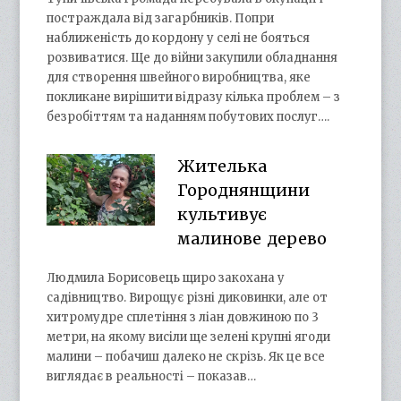
постраждала від загарбників. Попри
наближеність до кордону у селі не бояться
розвиватися. Ще до війни закупили обладнання
для створення швейного виробництва, яке
покликане вирішити відразу кілька проблем – з
безробіттям та наданням побутових послуг….
Жителька
Городнянщини
культивує
малинове дерево
Людмила Борисовець щиро закохана у
садівництво. Вирощує різні диковинки, але от
хитромудре сплетіння з ліан довжиною по 3
метри, на якому висіли ще зелені крупні ягоди
малини – побачиш далеко не скрізь. Як це все
виглядає в реальності – показав…