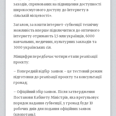
заходів, спрямованих на підвищення доступності
широкосмугового доступу до Інтернету в
сільській місцевості».
Загалом, за кошти інтернет-субвенції технічну
можливість вперше підключитися до оптичного
інтернету отримають 1,5 млн українців, 6000
навчальних, медичних, культурних закладів та
3000 українських сіл.
Мінцифри передбачає чотири етапи реалізації
проєкту:
– Попередній відбір заявок – це тестовий режим
підготовки до реалізації проєкту та консультації
громад;
– Офіційний збір заявок. Після затвердження
Постанови Кабінету Міністрів, яка врегульовує
порядок надання субвенції, у громад буде 10
робочих днів для подання офіційних заявок
(клопотань);