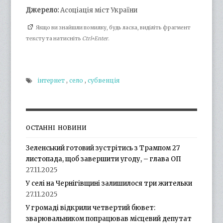
Джерело:
Асоціація міст України
Якщо ви знайшли помилку, будь ласка, виділіть фрагмент
тексту та натисніть
Ctrl+Enter
.
інтернет
,
село
,
субвенція
ОСТАННІ НОВИНИ
Зеленський готовий зустрітись з Трампом 27
листопада, щоб завершити угоду, – глава ОП
27.11.2025
У селі на Чернігівщині залишилося три жительки
27.11.2025
У громаді відкрили четвертий бювет:
зварювальником попрацював місцевий депутат