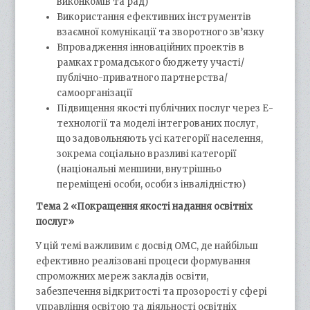
виконкомів та рад)
Використання ефективних інструментів
взаємної комунікації та зворотного зв’язку
Впровадження інноваційних проектів в
рамках громадського бюджету участі/
публічно-приватного партнерства/
самоорганізації
Підвищення якості публічних послуг через Е-
технології та моделі інтегрованих послуг,
що задовольняють усі категорії населення,
зокрема соціально вразливі категорії
(національні меншини, внутрішньо
переміщені особи, особи з інвалідністю)
Тема 2 «Покращення якості надання освітніх
послуг»
У цій темі важливим є досвід ОМС, де найбільш
ефективно реалізовані процеси формування
спроможних мереж закладів освіти,
забезпечення відкритості та прозорості у сфері
управління освітою та діяльності освітніх