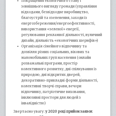
Покращення екологічного стану і
зовнішнього вигляду громади (управління
відходами, безвідходне виробництво,
благоустрій та озеленення, заходи із
енергозбереження/енергоефективності,
використання «зеленої» енергії,
регулювання рекламної діяльності, вуличний
дизайн, діяльність «екологічних шерифів»)
Організація сімейного відпочинку та
дозвілля різних соціальних, вікових та
маломобільних груп населення (онлайн
розважальні програми, простір
колективного розвитку, дні спілкування із
природою, дні відкритих дверей,
декоративно-прикладні форми діяльності,
колективні творчі справи, вечори
відпочинку, патріотичне виховання,
інклюзивні простори для людей з
інвалідністю)
Звертаємо увагу:
у 2020 році
прийом заявок