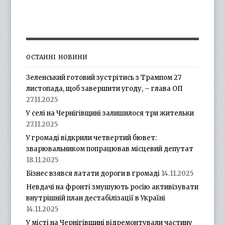
ОСТАННІ НОВИНИ
Зеленський готовий зустрітись з Трампом 27
листопада, щоб завершити угоду, – глава ОП
27.11.2025
У селі на Чернігівщині залишилося три жительки
27.11.2025
У громаді відкрили четвертий бювет:
зварювальником попрацював місцевий депутат
18.11.2025
Бізнес взявся латати дороги в громаді
14.11.2025
Невдачі на фронті змушують росію активізувати
внутрішній план дестабілізації в Україні
14.11.2025
У місті на Чернігівщині відремонтували частину