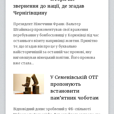
звернення до нації, де згадав
Чернігівщину
Президент Німеччини Франк-Вальтер
Штайнмаєр прокоментував свої враження
перебування у бомбосховищі у Корюківці під час
останнього візиту наприкінці жовтня. Примітно
те, що згадав він про це у буквально
найісторичнішій за останній час промові, яку
виголошував німецький політик. Його промова
вже стала…
У Семенівській ОТГ
пропонують
встановити
пам’ятник чоботам
Відповідний допис зроблений у ФБ-спільноті