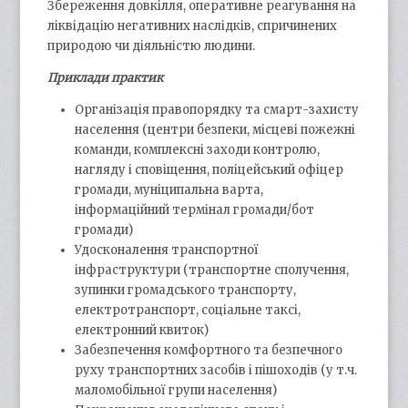
Збереження довкілля, оперативне реагування на
ліквідацію негативних наслідків, спричинених
природою чи діяльністю людини.
Приклади практик
Організація правопорядку та смарт-захисту
населення (центри безпеки, місцеві пожежні
команди, комплексні заходи контролю,
нагляду і сповіщення, поліцейський офіцер
громади, муніципальна варта,
інформаційний термінал громади/бот
громади)
Удосконалення транспортної
інфраструктури (транспортне сполучення,
зупинки громадського транспорту,
електротранспорт, соціальне таксі,
електронний квиток)
Забезпечення комфортного та безпечного
руху транспортних засобів і пішоходів (у т.ч.
маломобільної групи населення)