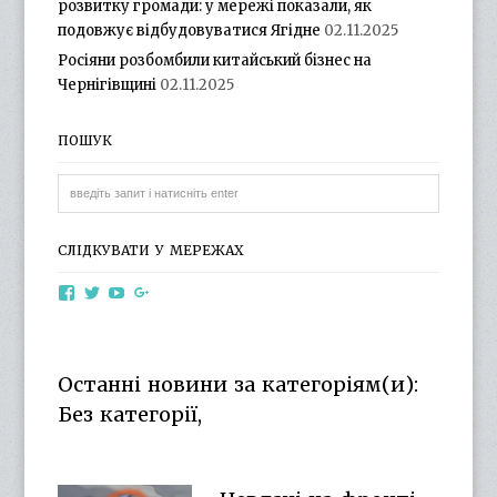
розвитку громади: у мережі показали, як
подовжує відбудовуватися Ягідне
02.11.2025
Росіяни розбомбили китайський бізнес на
Чернігівщині
02.11.2025
ПОШУК
СЛІДКУВАТИ У МЕРЕЖАХ
View
View
View
View
otg.cn.ua’s
otg_cn_ua’s
UCba73zK-
100218615561229778998’s
profile
profile
rSLD6mYyKjr45Ng’s
profile
on
on
profile
on
Facebook
Twitter
on
Google+
Останні новини за категоріям(и):
YouTube
Без категорії,