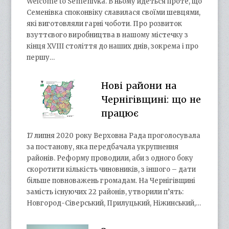
Welcome to Semenivka. В ньому йдеться проте, що
Семенівка споконвіку славилася своїми шевцями,
які виготовляли гарні чоботи. Про розвиток
взуттєвого виробництва в нашому містечку з
кінця XVIII століття до наших днів, зокрема і про
першу…
Нові райони на
Чернігівщині: що не
працює
17 липня 2020 року Верховна Рада проголосувала
за постанову, яка передбачала укрупнення
районів. Реформу проводили, аби з одного боку
скоротити кількість чиновників, з іншого – дати
більше повноважень громадам. На Чернігівщині
замість існуючих 22 районів, утворили п’ять:
Новгород-Сіверський, Прилуцький, Ніжинський,…