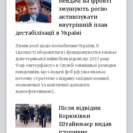
Невдачі на фронті
змушують росію
активізувати
внутрішній план
дестабілізації в Україні
Плани росії щодо послаблення України, її
здатності оборонятися і функціонувати в умовах
довготривалої війни були відомі ще 2023 році.
Тоді «Інтерфаксу» в Службі зовнішньої розвідки
повідомили, що з подачі фсб рф (яка вважає
поточну стратегію з підриву західної воєнної,
економічної та політичної допомоги
малоефективною)…
Після відвідин
Корюківки
Штайнмаєр видав
історичне