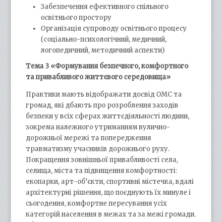
Забезпечення ефективного спільного
освітнього простору
Організація супроводу освітнього процесу
(соціально-психологічний, медичний,
логопедичний, методичний аспекти)
Тема 3 «Формування безпечного, комфортного
та привабливого життєвого середовища»
Практики мають відображати досвід ОМС та
громад, які дбають про розроблення заходів
безпеки у всіх сферах життєдіяльності людини,
зокрема належного утриманням вулично-
дорожньої мережі та попередження
травматизму учасників дорожнього руху.
Покращення зовнішньої привабливості села,
селища, міста та підвищення комфортності:
екопарки, арт-об’єкти, спортивні містечка, вдалі
архітектурні рішення, що поєднують їх минуле і
сьогодення, комфортне пересування усіх
категорій населення в межах та за межі громади.