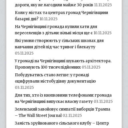
дороги, яку не лагодили майже 30 років
11.11.2025
Коли у містах та центрах громад Чернігівщини
базарні дні?
10.11.2025
На Чернігівщині громада купили хати для
переселенців з дітьми: вільні місця ще є
10.11.2025
Які умови створюють у сільських школах для
навчання дітей під час тривог і блекауту
05.11.2025
У громаді на Чернігівщині шукають архітектора.
Пропонують 100 тисяч підйомних
05.11.2025
Побудуватись стало легше: у громаді
оцифрували містобудівну документацію
03.11.2025
Для тих, хто із кнопковими телефонами: громада
на Чернігівщині випускає власну газету
03.11.2025
Зеленський завойовує симпатії виборців Трампа
– The Wall Street Journal
02.11.2025
Замість зруйнованого сільського клубу – Центр