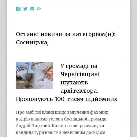
View
View
View
View
otg.cn.ua’s
otg_cn_ua’s
UCba73zK-
100218615561229778998’s
profile
profile
rSLD6mYyKjr45Ng’s
profile
on
on
profile
on
Facebook
Twitter
on
Google+
Останні новини за категоріям(и):
YouTube
Сосницька,
У громаді на
Чернігівщині
шукають
архітектора.
Пропонують 100 тисяч підйомних
Про амбітні плани щодо залучення фахових
кадрів написав голова Сосницької громади
Андрій Портний. Каже: готові розглянути
кандидатури навіть з невеликим досвідом