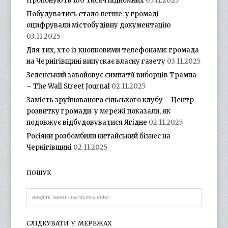
Пропонують 100 тисяч підйомних
05.11.2025
Побудуватись стало легше: у громаді
оцифрували містобудівну документацію
03.11.2025
Для тих, хто із кнопковими телефонами: громада
на Чернігівщині випускає власну газету
03.11.2025
Зеленський завойовує симпатії виборців Трампа
– The Wall Street Journal
02.11.2025
Замість зруйнованого сільського клубу – Центр
розвитку громади: у мережі показали, як
подовжує відбудовуватися Ягідне
02.11.2025
Росіяни розбомбили китайський бізнес на
Чернігівщині
02.11.2025
ПОШУК
СЛІДКУВАТИ У МЕРЕЖАХ