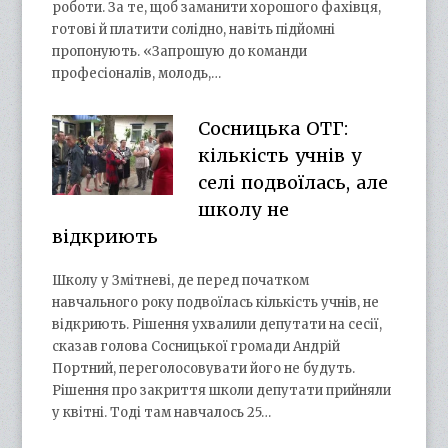
роботи. За те, щоб заманити хорошого фахівця,
готові й платити солідно, навіть підйомні
пропонують. «Запрошую до команди
професіоналів, молодь,…
Сосницька ОТГ:
кількість учнів у
селі подвоїлась, але
школу не
відкриють
Школу у Змітневі, де перед початком
навчального року подвоїлась кількість учнів, не
відкриють. Рішення ухвалили депутати на сесії,
сказав голова Сосницької громади Андрій
Портний, переголосовувати його не будуть.
Рішення про закриття школи депутати прийняли
у квітні. Тоді там навчалось 25…