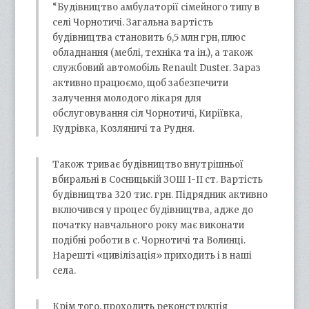
“Будівництво амбулаторії сімейного типу в
селі Чорнотичі. Загальна вартість
будівництва становить 6,5 млн грн, плюс
обладнання (меблі, техніка та ін.), а також
службовий автомобіль Renault Duster. Зараз
активно працюємо, щоб забезпечити
залучення молодого лікаря для
обслуговування сіл Чорнотичі, Киріївка,
Кудрівка, Козляничі та Рудня.
Також триває будівництво внутрішньої
вбиральні в Сосницькій ЗОШ І-ІІ ст. Вартість
будівництва 320 тис. грн. Підрядник активно
включився у процес будівництва, адже до
початку навчального року має виконати
подібні роботи в с. Чорнотичі та Волинці.
Нарешті «цивілізація» приходить і в наші
села.
Крім того, проходить реконструкція