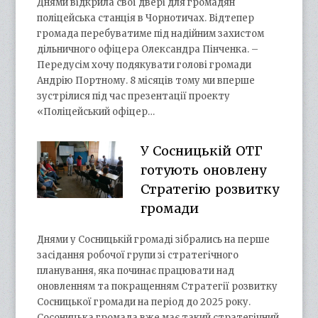
Днями відкрила свої двері для громадян
поліцейська станція в Чорнотичах. Відтепер
громада перебуватиме під надійним захистом
дільничного офіцера Олександра Пінченка. –
Передусім хочу подякувати голові громади
Андрію Портному. 8 місяців тому ми вперше
зустрілися під час презентації проекту
«Поліцейський офіцер…
У Сосницькій ОТГ
готують оновлену
Стратегію розвитку
громади
Днями у Сосницькій громаді зібрались на перше
засідання робочої групи зі стратегічного
планування, яка починає працювати над
оновленням та покращенням Стратегії розвитку
Сосницької громади на період до 2025 року.
Сосоницька громада вже має такий стратегічний