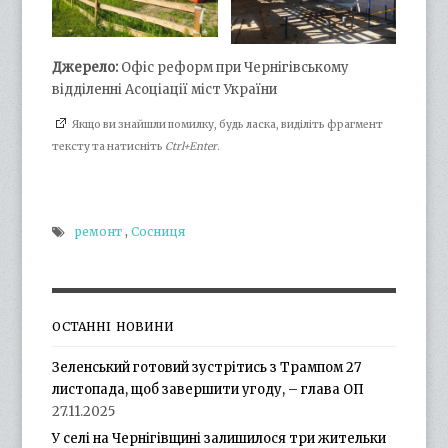
Джерело:
Офіс реформ при Чернігівському
відділенні Асоціації міст України
Якщо ви знайшли помилку, будь ласка, виділіть фрагмент
тексту та натисніть
Ctrl+Enter
.
ремонт
,
Сосниця
ОСТАННІ НОВИНИ
Зеленський готовий зустрітись з Трампом 27
листопада, щоб завершити угоду, – глава ОП
27.11.2025
У селі на Чернігівщині залишилося три жительки