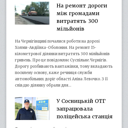
На ремонт дороги
між громадами
витратять 300
мільйонів
На Чернігівщині почалися роботи на дорозі
Холми-Авдіївка-Оболоння. На ремонт 15-
кілометрової ділянки витратять 300 мілйьйонів
гривень. Про це повідомляє Суспільне.Чернігів.
Дорогу розбивають вантажівки, тому вкладають
посилену основу, каже речниця служби
автомобільних доріг області Аліна Левочко. З її
слів,цю ділянку обрали для…
У Сосницькій ОТГ
запрацювала
поліцейська станція