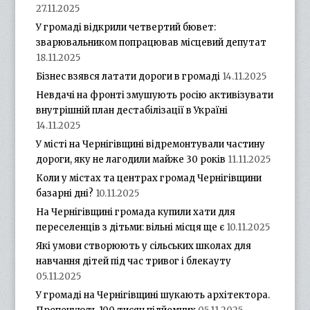
27.11.2025
У громаді відкрили четвертий бювет:
зварювальником попрацював місцевий депутат
18.11.2025
Бізнес взявся латати дороги в громаді
14.11.2025
Невдачі на фронті змушують росію активізувати
внутрішній план дестабілізації в Україні
14.11.2025
У місті на Чернігівщині відремонтували частину
дороги, яку не лагодили майже 30 років
11.11.2025
Коли у містах та центрах громад Чернігівщини
базарні дні?
10.11.2025
На Чернігівщині громада купили хати для
переселенців з дітьми: вільні місця ще є
10.11.2025
Які умови створюють у сільських школах для
навчання дітей під час тривог і блекауту
05.11.2025
У громаді на Чернігівщині шукають архітектора.