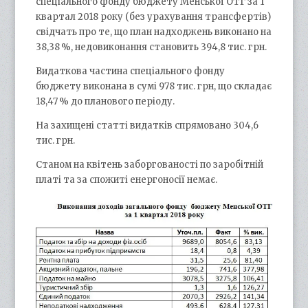
спеціального фонду бюджету Менської ОТГ за 1
квартал 2018 року (без урахування трансфертів)
свідчать про те, що план надходжень виконано на
38,38 %, недовиконання становить 394,8 тис. грн.
Видаткова частина спеціального фонду
бюджету виконана в сумі 978 тис. грн, що складає
18,47 % до планового періоду.
На захищені статті видатків спрямовано 304,6
тис. грн.
Станом на квітень заборгованості по заробітній
платі та за спожиті енергоносії немає.