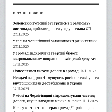
ОСТАННІ НОВИНИ
Зеленський готовий зустрітись з Трампом 27
листопада, щоб завершити угоду, – глава ОП
27.11.2025
У селі на Чернігівщині залишилося три жительки
27.11.2025
У громаді відкрили четвертий бювет:
зварювальником попрацював місцевий депутат
18.11.2025
Бізнес взявся латати дороги в громаді
14.11.2025
Невдачі на фронті змушують росію активізувати
внутрішній план дестабілізації в Україні
14.11.2025
У місті на Чернігівщині відремонтували частину
дороги, яку не лагодили майже 30 років
11.11.2025
Коли у містах та центрах громад Чернігівщини