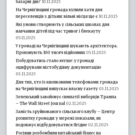
базарні дні?
10.11.2025
На Чернігівщині громада купили хати для
переселенців з дітьми: вільні місця ще є
10.11.2025
Які умови створюють у сільських школах для
навчання дітей під час тривог і блекауту
05.11.2025
У громаді на Чернігівщині шукають архітектора.
Пропонують 100 тисяч підйомних
05.11.2025
Побудуватись стало легше: у громаді
оцифрували містобудівну документацію
03.11.2025
Для тих, хто із кнопковими телефонами: громада
на Чернігівщині випускає власну газету
03.11.2025
Зеленський завойовує симпатії виборців Трампа
– The Wall Street Journal
02.11.2025
Замість зруйнованого сільського клубу – Центр
розвитку громади: у мережі показали, як
подовжує відбудовуватися Ягідне
02.11.2025
Росіяни розбомбили китайський бізнес на