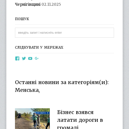
Чернігівщині
02.11.2025
ПОШУК
СЛІДКУВАТИ У МЕРЕЖАХ
View
View
View
View
otg.cn.ua’s
otg_cn_ua’s
UCba73zK-
100218615561229778998’s
profile
profile
rSLD6mYyKjr45Ng’s
profile
on
on
profile
on
Facebook
Twitter
on
Google+
Останні новини за категоріям(и):
YouTube
Менська,
Бізнес взявся
латати дороги в
громаді