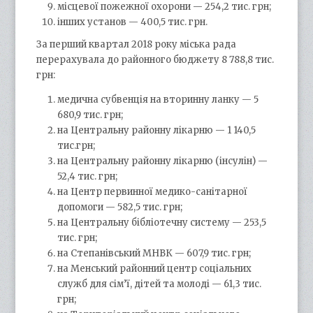
місцевої пожежної охорони — 254,2 тис. грн;
інших установ — 400,5 тис. грн.
За перший квартал 2018 року міська рада
перерахувала до районного бюджету 8 788,8 тис.
грн:
медична субвенція на вторинну ланку — 5
680,9 тис. грн;
на Центральну районну лікарню — 1 140,5
тис.грн;
на Центральну районну лікарню (інсулін) —
52,4 тис. грн;
на Центр первинної медико-санітарної
допомоги — 582,5 тис. грн;
на Центральну бібліотечну систему — 253,5
тис. грн;
на Степанівський МНВК — 607,9 тис. грн;
на Менський районний центр соціальних
служб для сім’ї, дітей та молоді — 61,3 тис.
грн;