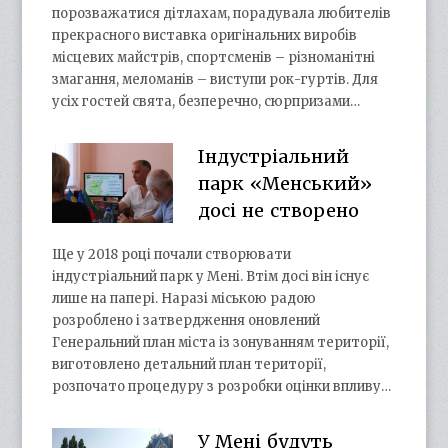
порозважатися дітлахам, порадувала любителів
прекрасного виставка оригінальних виробів
місцевих майстрів, спортсменів – різноманітні
змагання, меломанів – виступи рок-гуртів. Для
усіх гостей свята, безперечно, сюрпризами…
Індустріальний
парк «Менський»
досі не створено
Ще у 2018 році почали створювати
індустріальний парк у Мені. Втім досі він існує
лише на папері. Наразі міською радою
розроблено і затвердження оновлений
Генеральний план міста із зонуванням території,
виготовлено детальний план території,
розпочато процедуру з розробки оцінки впливу…
У Мені будуть