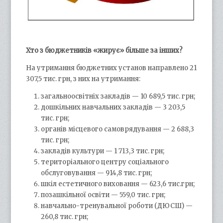
Хто з бюджетників «жирує» більше за інших?
На утримання бюджетних установ направлено 21
307,5 тис. грн, з них на утримання:
загальноосвітніх закладів — 10 689,5 тис. грн;
дошкільних навчальних закладів — 3 203,5
тис. грн;
органів місцевого самоврядування — 2 688,3
тис. грн;
закладів культури — 1 713,3 тис. грн;
територіального центру соціального
обслуговування — 914,8 тис. грн;
шкіл естетичного виховання — 623,6 тис.грн;
позашкільної освіти — 559,0 тис. грн;
навчально-тренувальної роботи (ДЮСШ) —
260,8 тис. грн;