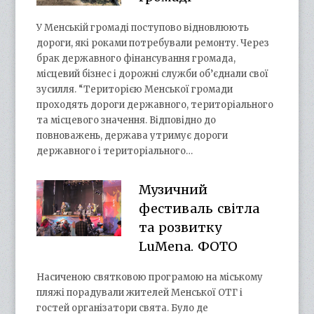
У Менській громаді поступово відновлюють
дороги, які роками потребували ремонту. Через
брак державного фінансування громада,
місцевий бізнес і дорожні служби об’єднали свої
зусилля. “Територією Менської громади
проходять дороги державного, територіального
та місцевого значення. Відповідно до
повноважень, держава утримує дороги
державного і територіального…
Музичний
фестиваль світла
та розвитку
LuMena. ФОТО
Насиченою святковою програмою на міському
пляжі порадували жителей Менської ОТГ і
гостей організатори свята. Було де