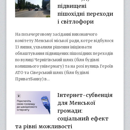
підвищені
пішохідні переходи
і світлофори
На позачерговому засіданні виконавчого
комітету Менської міської ради, котре відбулося
13 липня, ухвалили рішення ініціювати
облаштування підвищених пішохідних переходів
по вулиці Чернігівський шлях (біля будівлі
колишнього універмагу) та на розі вулиць Героїв
АТО та Сіверський шлях (біля будівлі
ПриватБанку) в…
Інтернет-субвенція
для Менської
громади:
соціальний ефект
та рівні можливості