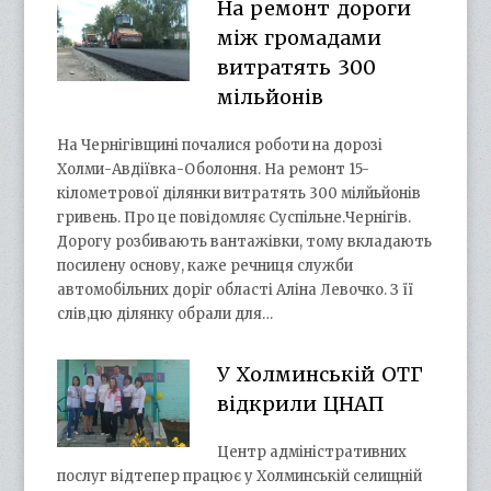
На ремонт дороги
між громадами
витратять 300
мільйонів
На Чернігівщині почалися роботи на дорозі
Холми-Авдіївка-Оболоння. На ремонт 15-
кілометрової ділянки витратять 300 мілйьйонів
гривень. Про це повідомляє Суспільне.Чернігів.
Дорогу розбивають вантажівки, тому вкладають
посилену основу, каже речниця служби
автомобільних доріг області Аліна Левочко. З її
слів,цю ділянку обрали для…
У Холминській ОТГ
відкрили ЦНАП
Центр адміністративних
послуг відтепер працює у Холминській селищній