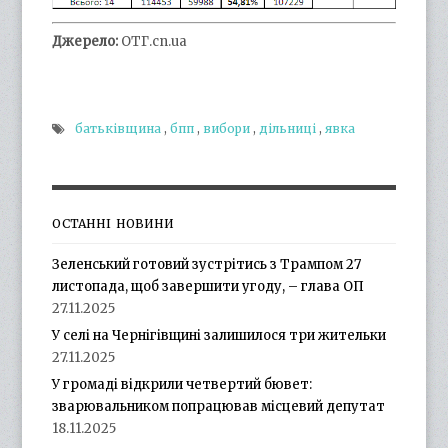
Джерело:
ОТГ.cn.ua
батьківщина
,
бпп
,
вибори
,
дільниці
,
явка
ОСТАННІ НОВИНИ
Зеленський готовий зустрітись з Трампом 27
листопада, щоб завершити угоду, – глава ОП
27.11.2025
У селі на Чернігівщині залишилося три жительки
27.11.2025
У громаді відкрили четвертий бювет:
зварювальником попрацював місцевий депутат
18.11.2025