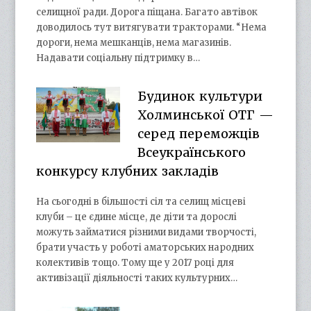
селищної ради. Дорога піщана. Багато автівок
доводилось тут витягувати тракторами. “Нема
дороги, нема мешканців, нема магазинів.
Надавати соціальну підтримку в…
Будинок культури
Холминської ОТГ —
серед переможців
Всеукраїнського
конкурсу клубних закладів
На сьогодні в більшості сіл та селищ місцеві
клуби – це єдине місце, де діти та дорослі
можуть займатися різними видами творчості,
брати участь у роботі аматорських народних
колективів тощо. Тому ще у 2017 році для
активізації діяльності таких культурних…