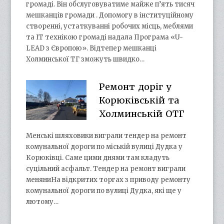
громаді. Він обслуговуватиме майже п’ять тисяч
мешканців громади . Допомогу в інституційному
створенні, устаткуванні робочих місць, меблями
та ІТ технікою громаді надала Програма «U-
LEAD з Європою». Відтепер мешканці
Холминської ТГ зможуть швидко…
Ремонт доріг у
Корюківській та
Холминській ОТГ
Менські шляховики виграли тендер на ремонт
комунальної дороги по міській вулиці Дудка у
Корюківці. Саме цими днями там кладуть
суцільний асфальт. Тендер на ремонт виграли
меняниНа відкритих торгах з приводу ремонту
комунальної дороги по вулиці Дудка, які ще у
лютому…