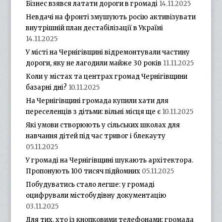
Бізнес взявся латати дороги в громаді
14.11.2025
Невдачі на фронті змушують росію активізувати
внутрішній план дестабілізації в Україні
14.11.2025
У місті на Чернігівщині відремонтували частину
дороги, яку не лагодили майже 30 років
11.11.2025
Коли у містах та центрах громад Чернігівщини
базарні дні?
10.11.2025
На Чернігівщині громада купили хати для
переселенців з дітьми: вільні місця ще є
10.11.2025
Які умови створюють у сільських школах для
навчання дітей під час тривог і блекауту
05.11.2025
У громаді на Чернігівщині шукають архітектора.
Пропонують 100 тисяч підйомних
05.11.2025
Побудуватись стало легше: у громаді
оцифрували містобудівну документацію
03.11.2025
Для тих, хто із кнопковими телефонами: громада