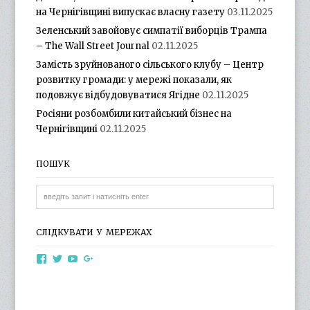
на Чернігівщині випускає власну газету
03.11.2025
Зеленський завойовує симпатії виборців Трампа
– The Wall Street Journal
02.11.2025
Замість зруйнованого сільського клубу – Центр
розвитку громади: у мережі показали, як
подовжує відбудовуватися Ягідне
02.11.2025
Росіяни розбомбили китайський бізнес на
Чернігівщині
02.11.2025
ПОШУК
СЛІДКУВАТИ У МЕРЕЖАХ
View
View
View
View
otg.cn.ua’s
otg_cn_ua’s
UCba73zK-
100218615561229778998’s
profile
profile
rSLD6mYyKjr45Ng’s
profile
on
on
profile
on
Facebook
Twitter
on
Google+