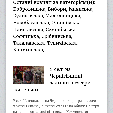
Останні новини за категоріям(и):
YouTube
Бобровицька, Вибори, Ічнянська,
Куликівська, Малодівицька,
Новобасанська, Олишівська,
Плисківська, Семенівська,
Сосницька, Срібнянська,
Талалаївська, Тупичівська,
Холминська,
У селі на
Чернігівщині
залишилося три
жительки
У селі Ченчики, що на Чернігівщині, зараз всього
три жительки. Дві жінки стоять на обліку Центру
надання соціальної підтримки Холминської