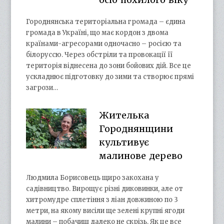
Городнянська територіальна громада – єдина
громада в Україні, що має кордон з двома
країнами-агресорами одночасно – росією та
білоруссю. Через обстріли та провокації її
територія віднесена до зони бойових дій. Все це
ускладнює підготовку до зими та створює прямі
загрози…
Жителька
Городнянщини
культивує
малинове дерево
Людмила Борисовець щиро закохана у
садівництво. Вирощує різні диковинки, але от
хитромудре сплетіння з ліан довжиною по 3
метри, на якому висіли ще зелені крупні ягоди
малини – побачиш далеко не скрізь. Як це все