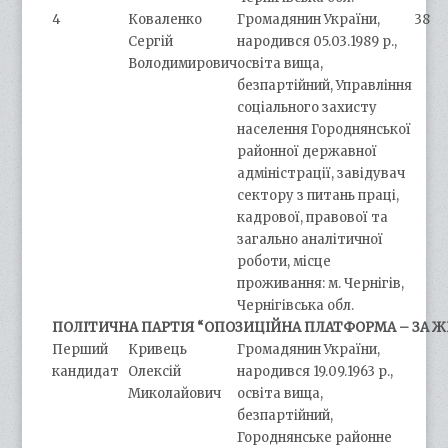
4
Коваленко
Громадянин України,
38
Сергій
народився 05.03.1989 р.,
Володимирович
освіта вища,
безпартійний, Управління
соціального захисту
населення Городнянської
районної державної
адміністрації, завідувач
сектору з питань праці,
кадрової, правової та
загально аналітичної
роботи, місце
проживання: м. Чернігів,
Чернігівська обл.
ПОЛІТИЧНА ПАРТІЯ “ОПОЗИЦІЙНА ПЛАТФОРМА – ЗА 
Перший
Кривець
Громадянин України,
кандидат
Олексій
народився 19.09.1963 р.,
Миколайович
освіта вища,
безпартійний,
Городнянське районне