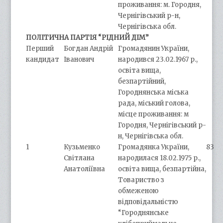
проживання: м. Городня,
Чернігівський р-н,
Чернігівська обл.
ПОЛІТИЧНА ПАРТІЯ “РІДНИЙ ДІМ”
Перший
Богдан Андрій
Громадянин України,
кандидат
Іванович
народився 23.02.1967 р.,
освіта вища,
безпартійний,
Городнянська міська
рада, міський голова,
місце проживання: м
Городня, Чернігівський р-
н, Чернігівська обл.
1
Кузьменко
Громадянка України,
83
Світлана
народилася 18.02.1975 р.,
Анатоліївна
освіта вища, безпартійна,
Товариство з
обмеженою
відповідальністю
“Городнянське