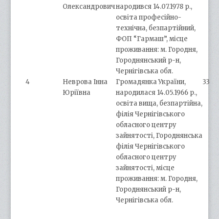
Олександрович
народився 14.07.1978 р.,
освіта професійно-
технічна, безпартійний,
ФОП “Гармаш”, місце
проживання: м. Городня,
Городнянський р-н,
Чернігівська обл.
4
Неврова Інна
Громадянка України,
33
Юріївна
народилася 14.05.1966 р.,
освіта вища, безпартійна,
філія Чернігівського
обласного центру
зайнятості, Городнянська
філія Чернігівського
обласного центру
зайнятості, місце
проживання: м. Городня,
Городнянський р-н,
Чернігівська обл.