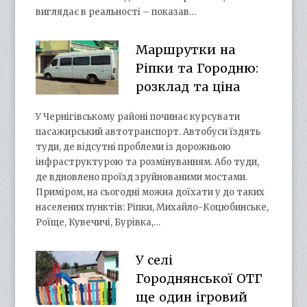
виглядає в реальності – показав…
Маршрутки на
Ріпки та Городню:
розклад та ціна
У Чернігівському районі починає курсувати
пасажирський автотранспорт. Автобуси їздять
туди, де відсутні проблеми із дорожньою
інфраструктурою та розмінуванням. Або туди,
де вдновлено проїзд зруйнованими мостами.
Приміром, на сьогодні можна доїхати у до таких
населених пунктів: Ріпки, Михайло-Коцюбинське,
Роїще, Кувечичі, Бурівка,…
У селі
Городнянської ОТГ
ще один ігровий