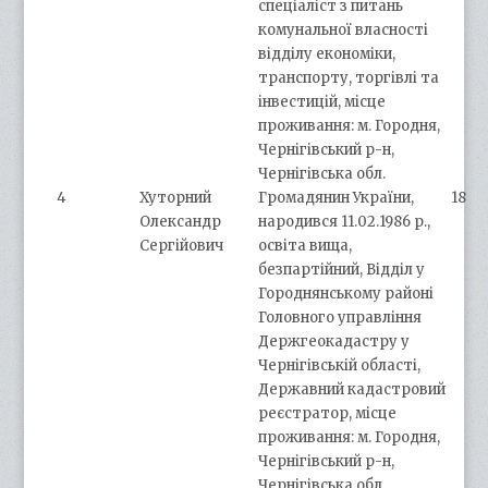
спеціаліст з питань
комунальної власності
відділу економіки,
транспорту, торгівлі та
інвестицій, місце
проживання: м. Городня,
Чернігівський р-н,
Чернігівська обл.
4
Хуторний
Громадянин України,
18
Олександр
народився 11.02.1986 р.,
Сергійович
освіта вища,
безпартійний, Відділ у
Городнянському районі
Головного управління
Держгеокадастру у
Чернігівській області,
Державний кадастровий
реєстратор, місце
проживання: м. Городня,
Чернігівський р-н,
Чернігівська обл.