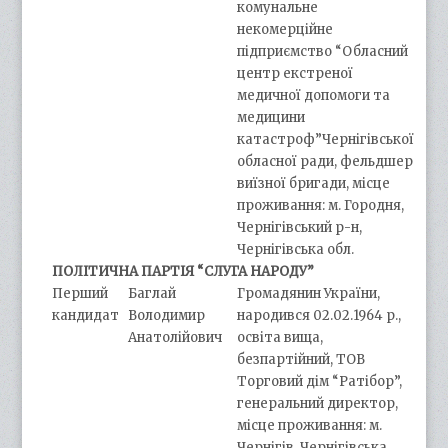
комунальне
некомерційне
підприємство “Обласний
центр екстреної
медичної допомоги та
медицини
катастроф”Чернігівської
обласної ради, фельдшер
виїзної бригади, місце
проживання: м. Городня,
Чернігівський р-н,
Чернігівська обл.
ПОЛІТИЧНА ПАРТІЯ “СЛУГА НАРОДУ”
Перший
Баглай
Громадянин України,
кандидат
Володимир
народився 02.02.1964 р.,
Анатолійович
освіта вища,
безпартійний, ТОВ
Торговий дім “Ратібор”,
генеральний директор,
місце проживання: м.
Чернігів, Чернігівська