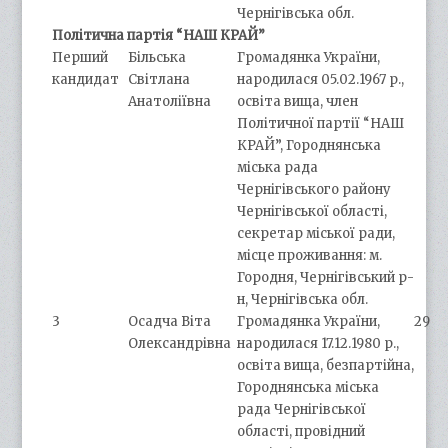
Чернігівська обл.
Політична партія “НАШ КРАЙ”
Перший
Більська
Громадянка України,
кандидат
Світлана
народилася 05.02.1967 р.,
Анатоліївна
освіта вища, член
Політичної партії “НАШ
КРАЙ”, Городнянська
міська рада
Чернігівського району
Чернігівської області,
секретар міської ради,
місце проживання: м.
Городня, Чернігівський р-
н, Чернігівська обл.
3
Осадча Віта
Громадянка України,
29
Олександрівна
народилася 17.12.1980 р.,
освіта вища, безпартійна,
Городнянська міська
рада Чернігівської
області, провідний