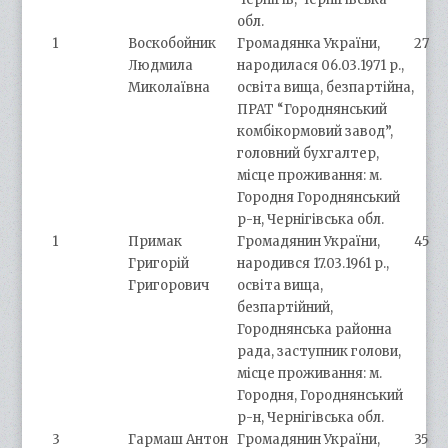
обл.
1
Воскобойник
Громадянка України,
27
Людмила
народилася 06.03.1971 р.,
Миколаївна
освіта вища, безпартійна,
ПРАТ “Городнянський
комбікормовий завод”,
головний бухгалтер,
місце проживання: м.
Городня Городнянський
р-н, Чернігівська обл.
1
Примак
Громадянин України,
45
Григорій
народився 17.03.1961 р.,
Григорович
освіта вища,
безпартійний,
Городнянська районна
рада, заступник голови,
місце проживання: м.
Городня, Городнянський
р-н, Чернігівська обл.
3
Гармаш Антон
Громадянин України,
35