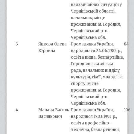
надзвичайних ситуацій у
Чернігівській області,
начальник, місце
проживання: м. Городня,
Чернігівський р-н,
Чернігівська обл.
3
Яцкова Олена
Громадянка України,
84
Юріївна
народилася 24.06.1982 р.,
освіта вища, безпартійна,
Городнянська міська
рада, начальник відділу
культури, сім’ї, молоді та
спорту, місце
проживання: м. Городня,
Чернігівський р-н,
Чернігівська обл.
4
Мачача Василь
Громадянин України,
106
Васильович
народився 17.03.1993 р.,
освіта професійно-
технічна, безпартійний,