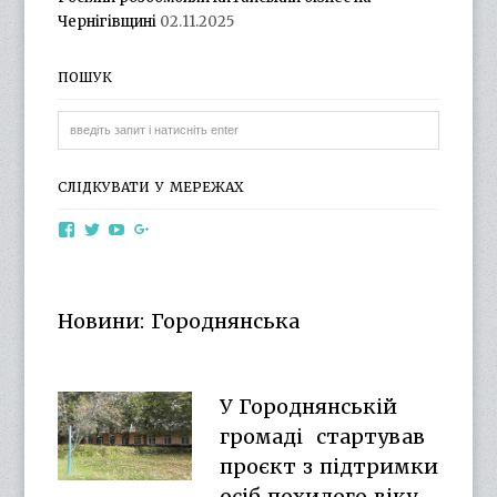
Чернігівщині
02.11.2025
ПОШУК
СЛІДКУВАТИ У МЕРЕЖАХ
View
View
View
View
otg.cn.ua’s
otg_cn_ua’s
UCba73zK-
100218615561229778998’s
profile
profile
rSLD6mYyKjr45Ng’s
profile
on
on
profile
on
Facebook
Twitter
on
Google+
Новини: Городнянська
YouTube
У Городнянській
громаді стартував
проєкт з підтримки
осіб похилого віку