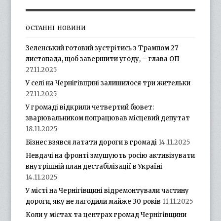
ОСТАННІ НОВИНИ
Зеленський готовий зустрітись з Трампом 27
листопада, щоб завершити угоду, – глава ОП
27.11.2025
У селі на Чернігівщині залишилося три жительки
27.11.2025
У громаді відкрили четвертий бювет:
зварювальником попрацював місцевий депутат
18.11.2025
Бізнес взявся латати дороги в громаді
14.11.2025
Невдачі на фронті змушують росію активізувати
внутрішній план дестабілізації в Україні
14.11.2025
У місті на Чернігівщині відремонтували частину
дороги, яку не лагодили майже 30 років
11.11.2025
Коли у містах та центрах громад Чернігівщини