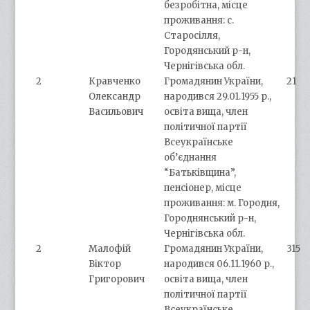
безробітна, місце
проживання: с.
Старосілля,
Городянський р-н,
Чернігівська обл.
2
Кравченко
Громадянин України,
21
Олександр
народився 29.01.1955 р.,
Васильович
освіта вища, член
політичної партії
Всеукраїнське
об’єднання
“Батьківщина”,
пенсіонер, місце
проживання: м. Городня,
Городнянський р-н,
Чернігівська обл.
2
Малофій
Громадянин України,
315
Віктор
народився 06.11.1960 р.,
Григорович
освіта вища, член
політичної партії
Всеукраїнське