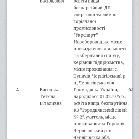
Васильович
освіта вища,
безпартійний, ДП
спиртової та лікеро-
горілчаної
промисловості
“Укрспирт”.
Новоборовицьке місце
провадження діяльності
та зберігання спирту,
керівник підприємства,
місце проживання: с.
Тупичів, Чернігівський р-
н., Чернігівська обл.
4
Висоцька
Громадянка України,
62
Тетяна
народилася 03.02.1975 р.,
Віталіївна
освіта вища, безпартійна,
КЗ “Городнянський ліцей
№ 2”, учитель, місце
проживання: м. Городня,
Чернігівський р-н.,
Чернігівська обл.