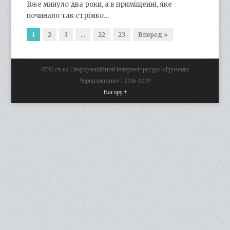
Вже минуло два роки, а в приміщенні, яке
починало так стрімко…
1
2
3
…
22
23
Вперед »
OTG.cn.ua | Інформаційний інтернет-ресурс «Громади
Чернігівщини» | 2016-2019
Нагору ↑