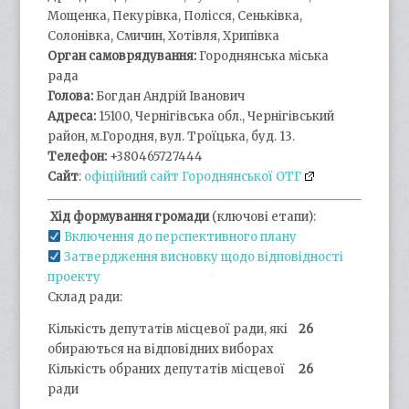
Мощенка, Пекурівка, Полісся, Сеньківка,
Солонівка, Смичин, Хотівля, Хрипівка
Орган самоврядування:
Городнянська міська
рада
Голова:
Богдан Андрій Іванович
Адреса:
15100, Чернігівська обл., Чернігівський
район, м.Городня, вул. Троїцька, буд. 13.
Телефон:
+380465727444
Сайт
:
офіційний сайт Городнянської ОТГ
Хід формування громади
(ключові етапи):
Включення до перспективного плану
Затвердження висновку щодо відповідності
проекту
Склад ради:
Кількість депутатів місцевої ради, які
26
обираються на відповідних виборах
Кількість обраних депутатів місцевої
26
ради