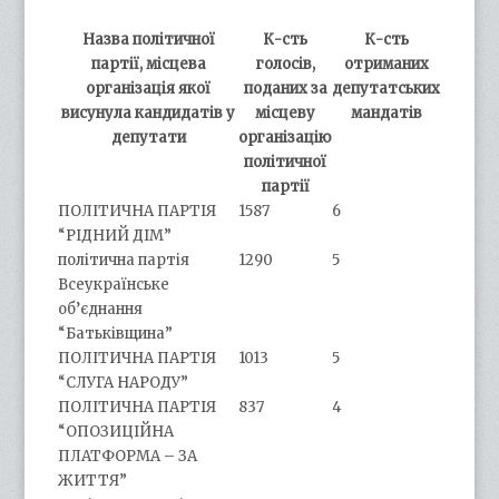
Назва політичної
К-сть
К-сть
партії, місцева
голосів,
отриманих
організація якої
поданих за
депутатських
висунула кандидатів у
місцеву
мандатів
депутати
організацію
політичної
партії
ПОЛІТИЧНА ПАРТІЯ
1587
6
“РІДНИЙ ДІМ”
політична партія
1290
5
Всеукраїнське
об’єднання
“Батьківщина”
ПОЛІТИЧНА ПАРТІЯ
1013
5
“СЛУГА НАРОДУ”
ПОЛІТИЧНА ПАРТІЯ
837
4
“ОПОЗИЦІЙНА
ПЛАТФОРМА – ЗА
ЖИТТЯ”