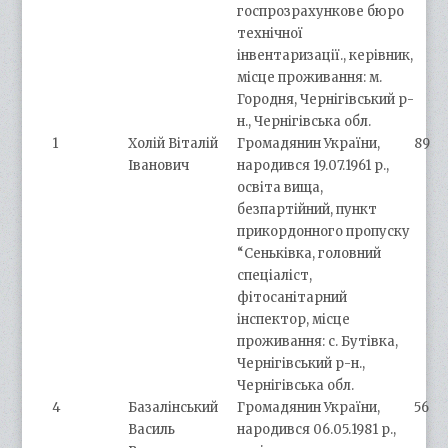
госпрозрахункове бюро
технічної
інвентаризації., керівник,
місце проживання: м.
Городня, Чернігівський р-
н., Чернігівська обл.
1
Холій Віталій
Громадянин України,
89
Іванович
народився 19.07.1961 р.,
освіта вища,
безпартійний, пункт
прикордонного пропуску
“Сеньківка, головний
спеціаліст,
фітосанітарний
інспектор, місце
проживання: с. Бутівка,
Чернігівський р-н.,
Чернігівська обл.
4
Базалінський
Громадянин України,
56
Василь
народився 06.05.1981 р.,