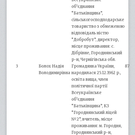
об’єднання
“Батьківщина”,
сільськогосподподарське
товариство з обмеженою
відповідаль ністю
“Добробут”, директор,
місце проживання: с.
Дібрівне, Городнянський
р-н, Чернігівська обл.
3
Болох Надія
Громадянка України,
87
Володимирівна
народилася 25.12.1962 р.,
освіта вища, член
політичної партії
Всеукраїнське
об’єднання
“Батьківщина”, КЗ
“Городнянський ліцей
№2”, вчитель, місце
проживання: м. Городня,
Городнянський р-н,