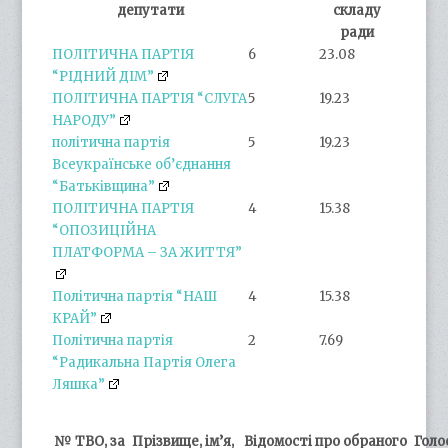
депутати
складу
ради
ПОЛІТИЧНА ПАРТІЯ
6
23.08
“РІДНИЙ ДІМ”
ПОЛІТИЧНА ПАРТІЯ “СЛУГА
5
19.23
НАРОДУ”
політична партія
5
19.23
Всеукраїнське об’єднання
“Батьківщина”
ПОЛІТИЧНА ПАРТІЯ
4
15.38
“ОПОЗИЦІЙНА
ПЛАТФОРМА – ЗА ЖИТТЯ”
Політична партія “НАШ
4
15.38
КРАЙ”
Політична партія
2
7.69
“Радикальна Партія Олега
Ляшка”
№ ТВО, за
Прізвище, ім’я,
Відомості про обраного
Голо