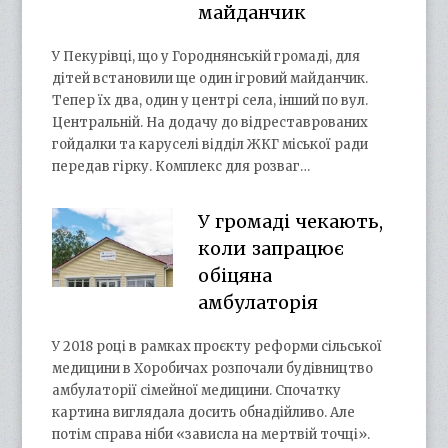
майданчик
У Пекурівці, що у Городнянській громаді, для
дітей встановили ще один ігровий майданчик.
Тепер їх два, один у центрі села, інший по вул.
Центральній. На додачу до відреставрованих
гойдалки та каруселі відділ ЖКГ міської ради
передав гірку. Комплекс для розваг…
У громаді чекають,
коли запрацює
обіцяна
амбулаторія
У 2018 році в рамках проєкту реформи сільської
медицини в Хоробичах розпочали будівництво
амбулаторії сімейної медицини. Спочатку
картина виглядала досить обнадійливо. Але
потім справа ніби «зависла на мертвій точці».