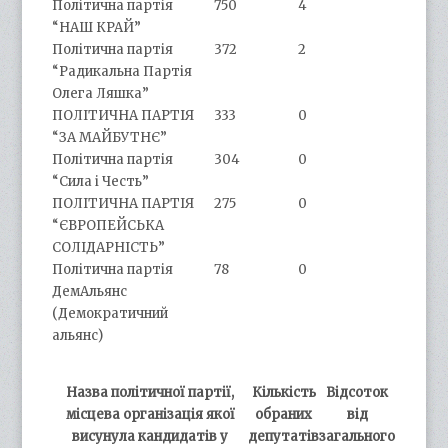
Політична партія
750
4
“НАШ КРАЙ”
Політична партія
372
2
“Радикальна Партія
Олега Ляшка”
ПОЛІТИЧНА ПАРТІЯ
333
0
“ЗА МАЙБУТНЄ”
Політична партія
304
0
“Сила і Честь”
ПОЛІТИЧНА ПАРТІЯ
275
0
“ЄВРОПЕЙСЬКА
СОЛІДАРНІСТЬ”
Політична партія
78
0
ДемАльянс
(Демократичний
альянс)
Назва політичної партії,
Кількість
Відсоток
місцева організація якої
обраних
від
висунула кандидатів у
депутатів
загального