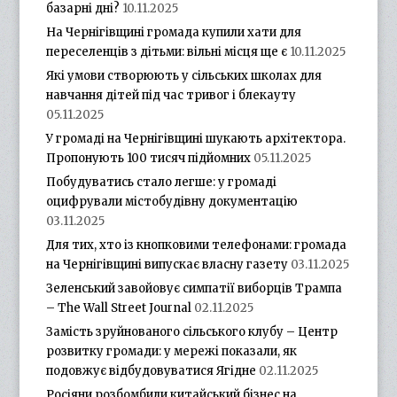
базарні дні?
10.11.2025
На Чернігівщині громада купили хати для
переселенців з дітьми: вільні місця ще є
10.11.2025
Які умови створюють у сільських школах для
навчання дітей під час тривог і блекауту
05.11.2025
У громаді на Чернігівщині шукають архітектора.
Пропонують 100 тисяч підйомних
05.11.2025
Побудуватись стало легше: у громаді
оцифрували містобудівну документацію
03.11.2025
Для тих, хто із кнопковими телефонами: громада
на Чернігівщині випускає власну газету
03.11.2025
Зеленський завойовує симпатії виборців Трампа
– The Wall Street Journal
02.11.2025
Замість зруйнованого сільського клубу – Центр
розвитку громади: у мережі показали, як
подовжує відбудовуватися Ягідне
02.11.2025
Росіяни розбомбили китайський бізнес на