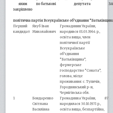
яким
по батькові
депутата
ЗА
закріплено
політична партія Всеукраїнське об’єднання “Батьківщин
Перший
Якуб Іван
Громадянин України,
кандидат
Миколайович
народився 01.03.1964 р.,
освіта вища, член
політичної партії
Всеукраїнське
об’єднання
“Батьківщина”,
фермерське
господарство “Соната”,
голова, місце
проживання: с. Тупичів,
Городнянський р-н,
Чернігівська обл.
1
Бондаренко
Громадянка України,
87
Світлана
народилася 30.10.1971 р.,
Василівна
освіта вища, безпартійна,