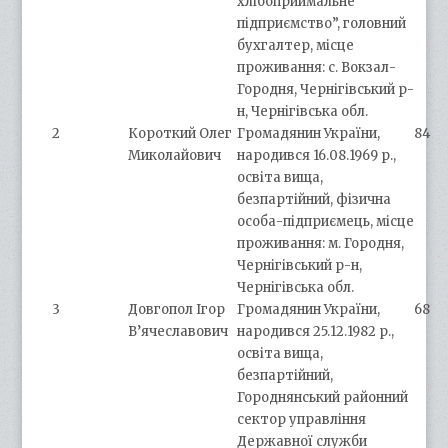
хлібоприймальне
підприємство”, головний
бухгалтер, місце
проживання: с. Вокзал-
Городня, Чернігівський р-
н, Чернігівська обл.
2
Короткий Олег
Громадянин України,
84
Миколайович
народився 16.08.1969 р.,
освіта вища,
безпартійний, фізична
особа-підприємець, місце
проживання: м. Городня,
Чернігівський р-н,
Чернігівська обл.
3
Довгопол Ігор
Громадянин України,
68
В’ячеславович
народився 25.12.1982 р.,
освіта вища,
безпартійний,
Городнянський районний
сектор управління
Державної служби