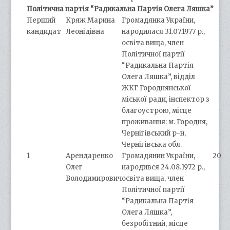
Політична партія “Радикальна Партія Олега Ляшка”
Перший
Кряж Марина
Громадянка України,
кандидат
Леонідівна
народилася 31.07.1977 р.,
освіта вища, член
Політичної партії
“Радикальна Партія
Олега Ляшка”, відділ
ЖКГ Городнянської
міської ради, інспектор з
благоустрою, місце
проживання: м. Городня,
Чернігівський р-н,
Чернігівська обл.
1
Арендаренко
Громадянин України,
20
Олег
народився 24.08.1972 р.,
Володимирович
освіта вища, член
Політичної партії
“Радикальна Партія
Олега Ляшка”,
безробітний, місце